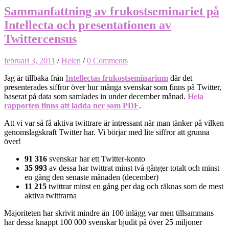
Sammanfattning av frukostseminariet på
Intellecta och presentationen av
Twittercensus
februari 3, 2011
/
Helen
/
0 Comments
Jag är tillbaka från
Intellectas frukostseminarium
där det
presenterades siffror över hur många svenskar som finns på Twitter,
baserat på data som samlades in under december månad.
Hela
rapporten finns att ladda ner som PDF
.
Att vi var så få aktiva twittrare är intressant när man tänker på vilken
genomslagskraft Twitter har. Vi börjar med lite siffror att grunna
över!
91 316
svenskar har ett Twitter-konto
35 993
av dessa har twittrat minst två gånger totalt och minst
en gång den senaste månaden (december)
11 215
twittrar minst en gång per dag och räknas som de mest
aktiva twittrarna
Majoriteten har skrivit mindre än 100 inlägg var men tillsammans
har dessa knappt 100 000 svenskar bjudit på över 25 miljoner