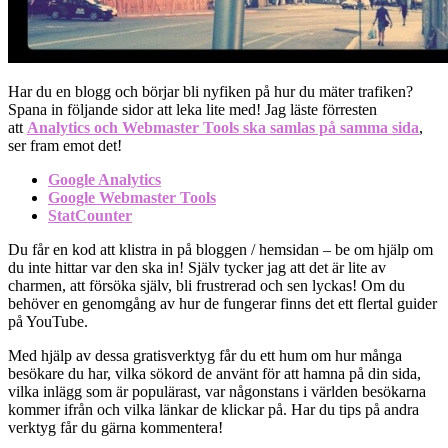
Har du en blogg och börjar bli nyfiken på hur du mäter trafiken?
Spana in följande sidor att leka lite med! Jag läste förresten
att
Analytics och Webmaster Tools ska samlas på samma sida
,
ser fram emot det!
Google Analytics
Google Webmaster Tools
StatCounter
Du får en kod att klistra in på bloggen / hemsidan – be om hjälp om
du inte hittar var den ska in! Själv tycker jag att det är lite av
charmen, att försöka själv, bli frustrerad och sen lyckas! Om du
behöver en genomgång av hur de fungerar finns det ett flertal guider
på YouTube.
Med hjälp av dessa gratisverktyg får du ett hum om hur många
besökare du har, vilka sökord de använt för att hamna på din sida,
vilka inlägg som är populärast, var någonstans i världen besökarna
kommer ifrån och vilka länkar de klickar på. Har du tips på andra
verktyg får du gärna kommentera!