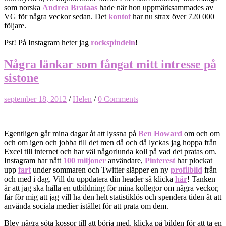
som norska
Andrea Brataas
hade när hon uppmärksammades av
VG för några veckor sedan. Det
kontot
har nu strax över 720 000
följare.
Pst! På Instagram heter jag
rockspindeln
!
Några länkar som fångat mitt intresse på
sistone
september 18, 2012
/
Helen
/
0 Comments
Egentligen går mina dagar åt att lyssna på
Ben Howard
om och om
och om igen och jobba till det men då och då lyckas jag hoppa från
Excel till internet och har väl någorlunda koll på vad det pratas om.
Instagram har nått
100 miljoner
användare,
Pinterest
har plockat
upp
fart
under sommaren och Twitter släpper en ny
profilbild
från
och med i dag. Vill du uppdatera din header så klicka
här
! Tanken
är att jag ska hålla en utbildning för mina kollegor om några veckor,
får för mig att jag vill ha den helt statistiklös och spendera tiden åt att
använda sociala medier istället för att prata om dem.
Blev några söta kossor till att börja med, klicka på bilden för att ta en