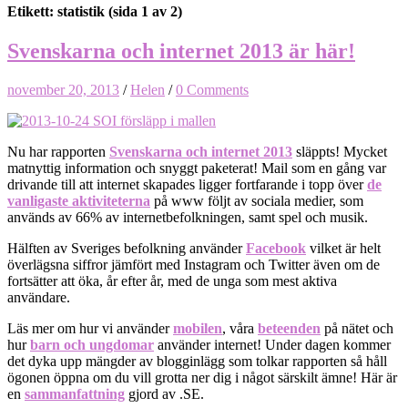
Etikett: statistik
(sida 1 av 2)
Svenskarna och internet 2013 är här!
november 20, 2013
/
Helen
/
0 Comments
Nu har rapporten
Svenskarna och internet 2013
släppts! Mycket
matnyttig information och snyggt paketerat! Mail som en gång var
drivande till att internet skapades ligger fortfarande i topp över
de
vanligaste aktiviteterna
på www följt av sociala medier, som
används av 66% av internetbefolkningen, samt spel och musik.
Hälften av Sveriges befolkning använder
Facebook
vilket är helt
överlägsna siffror jämfört med Instagram och Twitter även om de
fortsätter att öka, år efter år, med de unga som mest aktiva
användare.
Läs mer om hur vi använder
mobilen
, våra
beteenden
på nätet och
hur
barn och ungdomar
använder internet! Under dagen kommer
det dyka upp mängder av blogginlägg som tolkar rapporten så håll
ögonen öppna om du vill grotta ner dig i något särskilt ämne! Här är
en
sammanfattning
gjord av .SE.