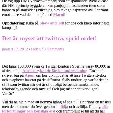
De tog upp HMs Versace-kampanj som ett spännande svenskt case
där HM i princip byggde en kampanjsajt i mastheaden (den stora
bannern på startsidan) vilket jag blev riktigt inspirerad av! Ser fram
emot att se vad de hittar på med
Marni
!
Uppdatering
: Kika på
Show and Tell
för tips och knep inför nästa
kampanj!
Det är myset att twittra, sprid ordet!
januari 17, 2012
/
Helen
/
0 Comments
Det finns 153.000 svenska Twitter-konton i Sverige varav 86.000 är
aktiva enligt
Aitellus rykande färska undersökning
. Emanuel
skriver bra på
Ajour
om hur viktigt det är att inse Twitters styrkor
och svagheter baserat på de siffrorna. Själv undrar jag varför det är
så få som twittrar när det är så otroligt beroendeframkallande,
relationsbyggande och mysigt? Och jag menar det verkligen!
Varför?
Vill du ha hjälp med att komma igång så säg till! Det finns en tröskel
men den kommer du över genom att
följa
och avfölja, lära dig
alla
förkortningar och konstiga ord
och framförallt se till att du har