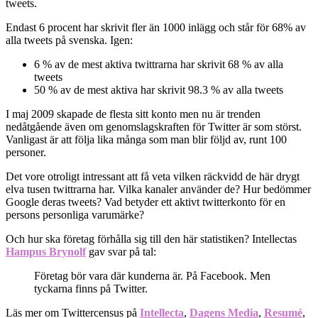
tweets.
Endast 6 procent har skrivit fler än 1000 inlägg och står för 68% av
alla tweets på svenska. Igen:
6 % av de mest aktiva twittrarna har skrivit 68 % av alla
tweets
50 % av de mest aktiva har skrivit 98.3 % av alla tweets
I maj 2009 skapade de flesta sitt konto men nu är trenden
nedåtgående även om genomslagskraften för Twitter är som störst.
Vanligast är att följa lika många som man blir följd av, runt 100
personer.
Det vore otroligt intressant att få veta vilken räckvidd de här drygt
elva tusen twittrarna har. Vilka kanaler använder de? Hur bedömmer
Google deras tweets? Vad betyder ett aktivt twitterkonto för en
persons personliga varumärke?
Och hur ska företag förhålla sig till den här statistiken? Intellectas
Hampus Brynolf
gav svar på tal:
Företag bör vara där kunderna är. På Facebook. Men
tyckarna finns på Twitter.
Läs mer om Twittercensus på
Intellecta
,
Dagens Media
,
Resumé
,