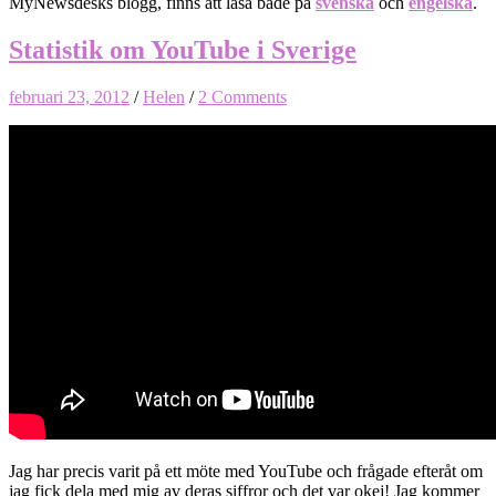
MyNewsdesks blogg, finns att läsa både på
svenska
och
engelska
.
Statistik om YouTube i Sverige
februari 23, 2012
/
Helen
/
2 Comments
Jag har precis varit på ett möte med YouTube och frågade efteråt om
jag fick dela med mig av deras siffror och det var okej! Jag kommer