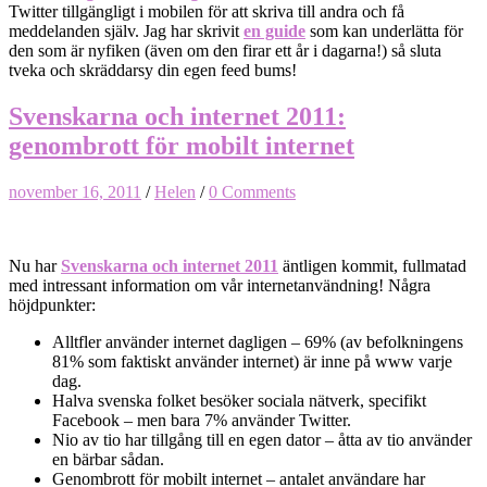
Twitter tillgängligt i mobilen för att skriva till andra och få
meddelanden själv. Jag har skrivit
en guide
som kan underlätta för
den som är nyfiken (även om den firar ett år i dagarna!) så sluta
tveka och skräddarsy din egen feed bums!
Svenskarna och internet 2011:
genombrott för mobilt internet
november 16, 2011
/
Helen
/
0 Comments
Nu har
Svenskarna och internet 2011
äntligen kommit, fullmatad
med intressant information om vår internetanvändning! Några
höjdpunkter:
Alltfler använder internet dagligen – 69% (av befolkningens
81% som faktiskt använder internet) är inne på www varje
dag.
Halva svenska folket besöker sociala nätverk, specifikt
Facebook – men bara 7% använder Twitter.
Nio av tio har tillgång till en egen dator – åtta av tio använder
en bärbar sådan.
Genombrott för mobilt internet – antalet användare har