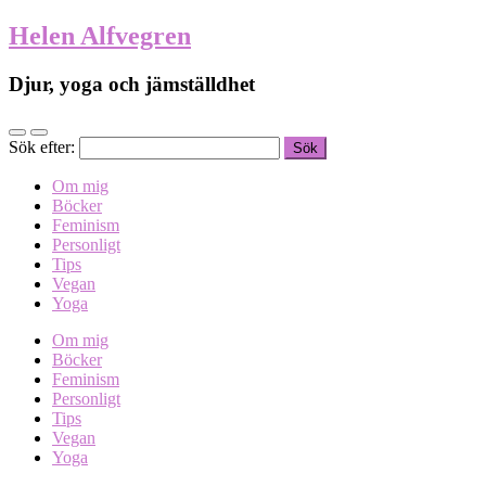
Helen Alfvegren
Djur, yoga och jämställdhet
Sök efter:
Om mig
Böcker
Feminism
Personligt
Tips
Vegan
Yoga
Om mig
Böcker
Feminism
Personligt
Tips
Vegan
Yoga