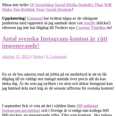
Missa inte heller
10 Surprising Social Media Statistics That Will
Make You Rethink Your Social Strategy
!
Uppdatering!
Emanuel
har twittrat några av de viktigaste
punkterna med rapporten så jag samlade dem i en
Storify
(klicka!)
eftersom jag inte har tillgång till Twitters nya
Custom Timeline
än!
Antal svenska Instagram-konton är rätt
imponerande!
oktober 15, 2012
/
Helen
/
4 Comments
En av de bra sakerna med att jobba på en mediebyrå är att en får
tillgång till en väldigt stor mängd statistik över precis allt du kan
tänka dig. Är du som jag nyfiken i en strut och älskar Instagram kan
jag härmed dela med mig av de senaste siffrorna för svenska konton!
I september fick vi veta att det i världen finns
100 miljoner
Instagram-användare
och i Sverige är vi enligt min kollega 600
000 stycken, en imponerande siffra. Eller som kontrast, lika många