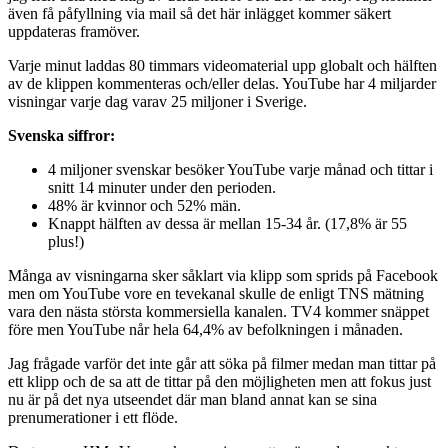
även få påfyllning via mail så det här inlägget kommer säkert
uppdateras framöver.
Varje minut laddas 80 timmars videomaterial upp globalt och hälften
av de klippen kommenteras och/eller delas. YouTube har 4 miljarder
visningar varje dag varav 25 miljoner i Sverige.
Svenska siffror:
4 miljoner svenskar besöker YouTube varje månad och tittar i
snitt 14 minuter under den perioden.
48% är kvinnor och 52% män.
Knappt hälften av dessa är mellan 15-34 år. (17,8% är 55
plus!)
Många av visningarna sker såklart via klipp som sprids på Facebook
men om YouTube vore en tevekanal skulle de enligt TNS mätning
vara den nästa största kommersiella kanalen. TV4 kommer snäppet
före men YouTube når hela 64,4% av befolkningen i månaden.
Jag frågade varför det inte går att söka på filmer medan man tittar på
ett klipp och de sa att de tittar på den möjligheten men att fokus just
nu är på det nya utseendet där man bland annat kan se sina
prenumerationer i ett flöde.