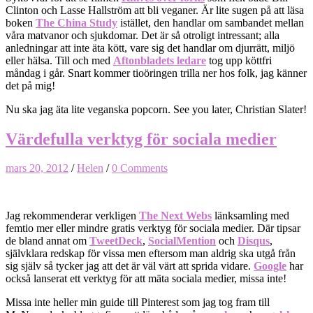
Clinton och Lasse Hallström att bli veganer. Är lite sugen på att läsa
boken
The China Study
istället, den handlar om sambandet mellan
våra matvanor och sjukdomar. Det är så otroligt intressant; alla
anledningar att inte äta kött, vare sig det handlar om djurrätt, miljö
eller hälsa. Till och med
Aftonbladets ledare
tog upp köttfri
måndag i går. Snart kommer tioöringen trilla ner hos folk, jag känner
det på mig!
Nu ska jag äta lite veganska popcorn. See you later, Christian Slater!
Värdefulla verktyg för sociala medier
mars 20, 2012
/
Helen
/
0 Comments
Jag rekommenderar verkligen
The Next Webs
länksamling med
femtio mer eller mindre gratis verktyg för sociala medier. Där tipsar
de bland annat om
TweetDeck
,
SocialMention
och
Disqus
,
självklara redskap för vissa men eftersom man aldrig ska utgå från
sig själv så tycker jag att det är väl värt att sprida vidare.
Google
har
också lanserat ett verktyg för att mäta sociala medier, missa inte!
Missa inte heller min guide till Pinterest som jag tog fram till