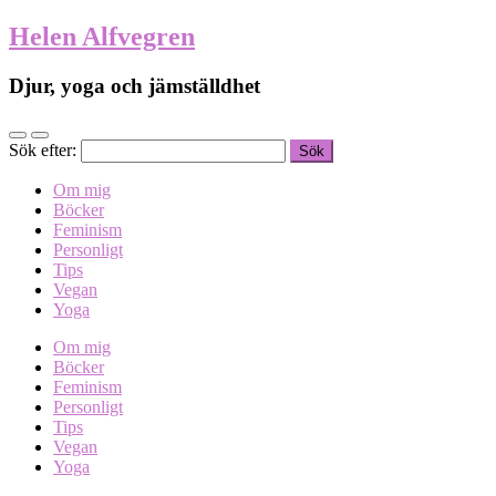
Helen Alfvegren
Djur, yoga och jämställdhet
Sök efter:
Om mig
Böcker
Feminism
Personligt
Tips
Vegan
Yoga
Om mig
Böcker
Feminism
Personligt
Tips
Vegan
Yoga