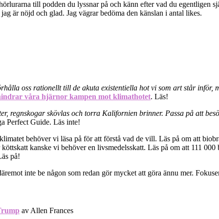
 hörlurarna till podden du lyssnar på och känn efter vad du egentligen sj
a jag är nöjd och glad. Jag vägrar bedöma den känslan i antal likes.
örhålla oss rationellt till de akuta existentiella hot vi som art står infö
hindrar våra hjärnor kampen mot klimathotet
. Läs!
ter, regnskogar skövlas och torra Kalifornien brinner. Passa på att be
a Perfect Guide. Läs inte!
r klimatet behöver vi läsa på för att förstå vad de vill. Läs på om att biob
ör köttskatt kanske vi behöver en livsmedelsskatt. Läs på om att 111 000
Läs på!
emot inte be någon som redan gör mycket att göra ännu mer. Fokusera på 
 Trump
av Allen Frances