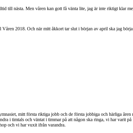
tid till nästa. Men våren kan gott få vänta lite, jag är inte riktigt klar 
Våren 2018. Och när mitt åkkort tar slut i början av april ska jag börja
 gymnasiet, mitt första riktiga jobb och de första jobbiga och härliga åre
andra i timtals och väntat i timmar på att någon ska ringa, vi har varit på
ihop och vi har vuxit ifrån varandra.