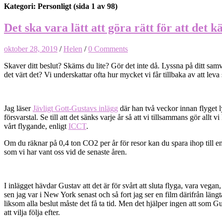
Kategori: Personligt
(sida 1 av 98)
Det ska vara lätt att göra rätt för att det k
oktober 28, 2019
/
Helen
/
0 Comments
Skaver ditt beslut? Skäms du lite? Gör det inte då. Lyssna på ditt samve
det värt det? Vi underskattar ofta hur mycket vi får tillbaka av att leva 
Jag läser
Jävligt Gott-Gustavs inlägg
där han två veckor innan flyget l
försvarstal. Se till att det sänks varje år så att vi tillsammans gör all
vårt flygande, enligt
ICCT
.
Om du räknar på 0,4 ton CO2 per år för resor kan du spara ihop till en f
som vi har vant oss vid de senaste åren.
I inlägget hävdar Gustav att det är för svårt att sluta flyga, vara vegan,
sen jag var i New York senast och så fort jag ser en film därifrån läng
liksom alla beslut måste det få ta tid. Men det hjälper ingen att som 
att vilja följa efter.