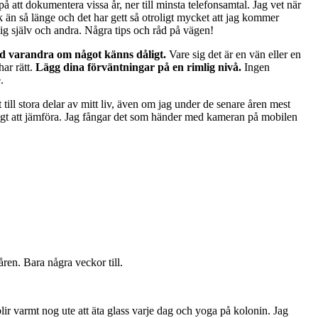
 att dokumentera vissa år, ner till minsta telefonsamtal. Jag vet när
ok än så länge och det har gett så otroligt mycket att jag kommer
 mig själv och andra. Några tips och råd på vägen!
ed varandra om något känns dåligt.
Vare sig det är en vän eller en
ar rätt.
Lägg dina förväntningar på en rimlig nivå.
Ingen
.
 till stora delar av mitt liv, även om jag under de senare åren mest
öjligt att jämföra. Jag fångar det som händer med kameran på mobilen
åren. Bara några veckor till.
blir varmt nog ute att äta glass varje dag och yoga på kolonin. Jag