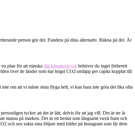
 irriterande person gör det. Fundera på dina alternativ. Räkna på det. Är
r en plan för att minska
ditt klimatavtryck
behöver du inget förberett
 världen över de länder som har högst CO2-utsläpp per capita kopplat till
nte om att vi måste sluta flyga helt, vi kan bara inte göra det lika ofta
sonligen tycker att det är lätt, delvis för att jag vill. Det är tre år
t att stanna på marken. Det är ett beslut som långsamt vuxit fram och
n CO2 och sen sukta sina följare med bilder på Instagram som får dem