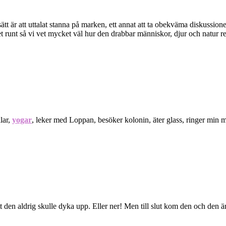
t är att uttalat stanna på marken, ett annat att ta obekväma diskussioner p
runt så vi vet mycket väl hur den drabbar människor, djur och natur reda
lar,
yogar
, leker med Loppan, besöker kolonin, äter glass, ringer min
t den aldrig skulle dyka upp. Eller ner! Men till slut kom den och den ä