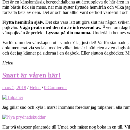
Det är en känslomässig bergochdalbana att återuppleva de här åren in i 
min bästis fick sin mens, när min syster flyttade hemifrån och vilka jag
fortsätta beta av dem. Det är och har alltid varit oerhört värdefullt o
Flytta hemifrån själv.
Det ska vara lätt att göra slut när någon sviker
pojkvän.
Våga prata med den du är intresserad av.
Även om dagdrö
vän/pojkvän är perfekt.
Lyssna på din mamma.
Underlätta hennes v
Varför rann den vänskapen ut i sanden? Ja, just det! Varför stannade jag
dokumenterat via sociala medier vilket inte är i närheten av en dagbok,
och det jag känner på sidorna i en dagbok. Eller sjutton dagböcker. Mi
Helen
Snart är våren här!
mars 5, 2018
/
Helen
/
0 Comments
Jag gillar snö och kyla i mars! Inomhus föredrar jag tulpaner i alla rum
Har två tågresor planerade till Umeå och måste nog boka in en till. Vil