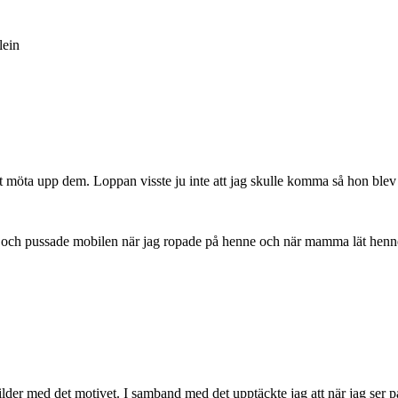
ein
möta upp dem. Loppan visste ju inte att jag skulle komma så hon blev k
ch pussade mobilen när jag ropade på henne och när mamma lät henne l
der med det motivet. I samband med det upptäckte jag att när jag ser på