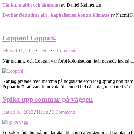
Tänka, snabbt och långsamt
av Daniel Kahneman
Det här förändrar allt : kapitalismen kontra klimatet
av Naomi Kl
Loppan! Loppan!
februari 11, 2018
/
Helen
/
0 Comments
När mamma och Loppan var förbi kolonistugan igår passade jag på att 
När jag pratade med mamma på högtalartelefon idag sprang hon fram o
Peppar inför att vara hundvakt åt henne i hela åtta dagar senare i vår!
Spika upp sommar på väggen
januari 31, 2018
/
Helen
/
0 Comments
Försöker råda bot på min längtan till sommaren genom att framkalla bil