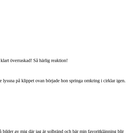
lart överraskad! Så härlig reaktion!
yssna på klippet ovan började hon springa omkring i cirklar igen.
 bilder av mig där jag är solbränd och bär min favoritklänning blir