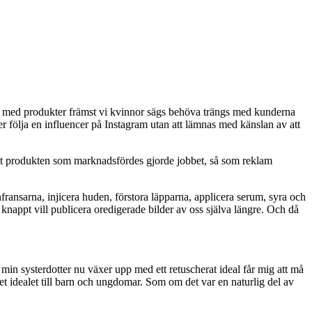
na med produkter främst vi kvinnor sägs behöva trängs med kunderna
r följa en influencer på Instagram utan att lämnas med känslan av att
 att produkten som marknadsfördes gjorde jobbet, så som reklam
ransarna, injicera huden, förstora läpparna, applicera serum, syra och
i knappt vill publicera oredigerade bilder av oss själva längre. Och då
tt min systerdotter nu växer upp med ett retuscherat ideal får mig att må
det idealet till barn och ungdomar. Som om det var en naturlig del av