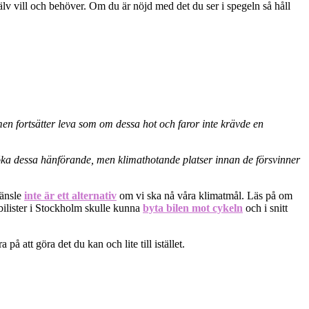
älv vill och behöver. Om du är nöjd med det du ser i spegeln så håll
r, men fortsätter leva som om dessa hot och faror inte krävde en
söka dessa hänförande, men klimathotande platser innan de försvinner
ränsle
inte är ett alternativ
om vi ska nå våra klimatmål. Läs på om
 bilister i Stockholm skulle kunna
byta bilen mot cykeln
och i snitt
att göra det du kan och lite till istället.