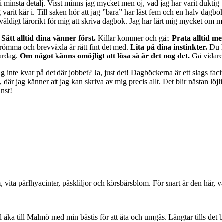
minsta detalj. Visst minns jag mycket men oj, vad jag har varit duktig på
 varit kär i. Till saken hör att jag ”bara” har läst fem och en halv dagb
ch väldigt lärorikt för mig att skriva dagbok. Jag har lärt mig mycket om
.
Sätt alltid dina vänner först.
Killar kommer och går.
Prata alltid m
mma och brevväxla är rätt fint det med.
Lita på dina instinkter.
Du h
ardag.
Om något känns omöjligt att lösa så är det nog det.
Gå vidare
 inte kvar på det där jobbet? Ja, just det! Dagböckerna är ett slags facit
 där jag känner att jag kan skriva av mig precis allt. Det blir nästan l
nst!
, vita pärlhyacinter, påskliljor och körsbärsblom. För snart är den här, v
l åka till Malmö med min bästis för att äta och umgås. Längtar tills det 