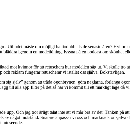
ngre. Utbudet måste om möjligt ha tiodubblats de senaste åren? Hyllor
att bläddra igenom en modetidning, lyssna på en podcast om skönhet elle
iktad mot kvinnor för att retuschera hur modellen såg ut. Vi skulle tro
p och reklam fungerar retuscherar vi istället oss själva. Bokstavligen.
om sig själv” genom att tråda ögonbrynen, göra naglarna, förlänga ögonf
g till alla app-filter på det så har vi kommit till ett märkligt läge då v
ade upp. Och jag tror ärligt talat inte att vi mår bra av det. Tanken på a
 möts av något motstånd. Snarare anpassar vi oss och marknadsför själva 
tt uteseende.