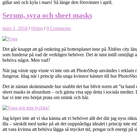
gillar snö och kyla i mars! Så länge den försvinner i april.
Serum, syra och sheet masks
mars 2, 2018
/
Helen
/
0 Comments
Det går knappt att gå omkring på bottenplanet inne på Åhléns city lä
som funderar på vad de verkligen behöver. Det är näst intill omöjligt 
behöva något. Men vad?
När jag växte upp visste vi inte om att PhotoShop användes i reklam r
fungerar. Idag när i princip alla unga kvinnor känner till hur PhotoSho
Det är nästan skrämmande hur snabbt det har blivit norm att ”ta hand 
sheet masks in absurdum – och gärna visa upp detta i sociala medier. Läg
har vi inte ens börjat prata om smink och hår.
Jag köper inte att vi ska känna att vi behöver allt det där jag nyss räkn
illa – särskilt med tanke på att det ouppnåeliga idealet i princip inte
att vara kvinna att behöva lägga så mycket tid, pengar och energi på si