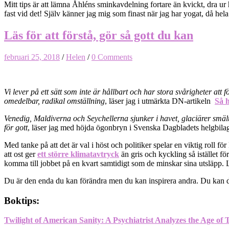
Mitt tips är att lämna Åhléns sminkavdelning fortare än kvickt, dra ur
fast vid det! Själv känner jag mig som finast när jag har yogat, då hel
Läs för att förstå, gör så gott du kan
februari 25, 2018
/
Helen
/
0 Comments
Vi lever på ett sätt som inte är hållbart och har stora svårigheter att f
omedelbar, radikal omställning
, läser jag i utmärkta DN-artikeln
Så 
Venedig, Maldiverna och Seychellerna sjunker i havet, glaciärer smäl
för gott
, läser jag med höjda ögonbryn i Svenska Dagbladets helgbilag
Med tanke på att det är val i höst och politiker spelar en viktig roll fö
att ost ger
ett större klimatavtryck
än gris och kyckling så istället f
komma till jobbet på en kvart samtidigt som de minskar sina utsläpp. 
Du är den enda du kan förändra men du kan inspirera andra. Du kan där
Boktips:
Twilight of American Sanity: A Psychiatrist Analyzes the Age of