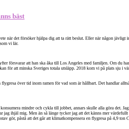
änns bäst
te när det försöker hjälpa dig att ta rätt beslut. Eller när någon jävligt
som vi lär.
yfter försvarar att han ska åka till Los Angeles med familjen. Om du ha
t vi kan för att minska Sveriges totala utsläpp. 2018 kom vi på plats sju i
lygresa över tid inom ramen för vad som är hållbart. Det handlar alltså i
 konsumera mindre och cykla till jobbet, annars skulle alla göra det. Jag per
tar jag ihjäl mig. Men än så länge tycker jag att det känns mer värdefull
Gustav gör, påstå att det går att klimatkompensera en flygresa på 4,9 to