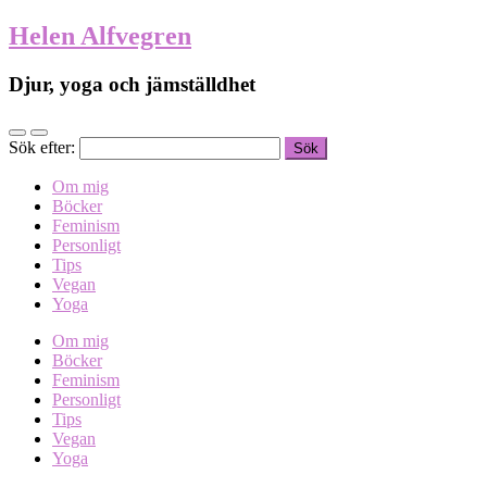
Helen Alfvegren
Djur, yoga och jämställdhet
Sök efter:
Om mig
Böcker
Feminism
Personligt
Tips
Vegan
Yoga
Om mig
Böcker
Feminism
Personligt
Tips
Vegan
Yoga