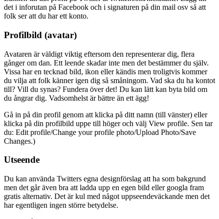
det i inforutan på Facebook och i signaturen på din mail osv så att
folk ser att du har ett konto.
Profilbild (avatar)
Avataren är väldigt viktig eftersom den representerar dig, flera
gånger om dan. Ett leende skadar inte men det bestämmer du själv.
Vissa har en tecknad bild, ikon eller kändis men troligtvis kommer
du vilja att folk känner igen dig så småningom. Vad ska du ha kontot
till? Vill du synas? Fundera över det! Du kan lätt kan byta bild om
du ångrar dig. Vadsomhelst är bättre än ett ägg!
Gå in på din profil genom att klicka på ditt namn (till vänster) eller
klicka på din profilbild uppe till höger och välj View profile. Sen tar
du: Edit profile/Change your profile photo/Upload Photo/Save
Changes.)
Utseende
Du kan använda Twitters egna designförslag att ha som bakgrund
men det går även bra att ladda upp en egen bild eller googla fram
gratis alternativ. Det är kul med något uppseendeväckande men det
har egentligen ingen större betydelse.