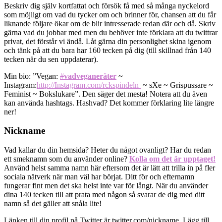
Beskriv dig själv kortfattat och försök få med så många nyckelord
som möjligt om vad du tycker om och brinner för, chansen att du får
liknande följare ökar om de blir intresserade redan där och då. Skriv
gärna vad du jobbar med men du behöver inte förklara att du twittrar
privat, det förstår vi ändå. Låt gärna din personlighet skina igenom
och tänk på att du bara har 160 tecken på dig (till skillnad från 140
tecken när du sen uppdaterar).
Min bio: ”Vegan:
#
vadveganeräter
~
Instagram:
http://
Instagram.com/rckspindeln
~ sXe ~ Grispussare ~
Feminist ~ Bokslukare”. Den säger det mesta! Notera att du även
kan använda hashtags. Hashvad? Det kommer förklaring lite längre
ner!
Nickname
Vad kallar du din hemsida? Heter du något ovanligt? Har du redan
ett smeknamn som du använder online?
Kolla om det är upptaget!
Använd helst samma namn här eftersom det är lätt att trilla in på fler
sociala nätverk när man väl har börjat. Ditt för och efternamn
fungerar fint men det ska helst inte var för långt. När du använder
dina 140 tecken till att prata med någon så svarar de dig med ditt
namn så det gäller att snåla lite!
Länken till din profil på Twitter är twitter.com/nickname. Lägg till