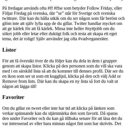
På fredagar används ofta #ff #ffse som betyder Follow Friday, eller
Följar Fredag på svenska, där ”se” står för Sverige och svenska
twittrare. Där kan du hålla utkik om du ser någon som får beröm och
glöm inte att själv lyfta upp de du gillar. Twitter handlar mycket om
att ge kärlek för att få kärlek. Missa inte heller #nyttjobb om du
söker jobb eller letar efter duktigt folk och testa att skapa ett eget
tema, det är roligt! Själv använder jag ofta #vadveganeräter.
Listor
För att få översikt över de du följer kan du dela in dem i grupper
genom att skapa listor. Klicka på den personen som du vill ska vara
med i en särskild lista så att du kommer till dennes profil. Där ser du
en ikon som ser ut som ett kugghjul, klicka på den och välj Add or
Remove from lists. Där kan du skapa en ny lista så fort du valt ut
någon att lägga till!
Favoriter
Om du gillar en tweet eller inte har tid att klicka på länken som
verkar spännande kan du stjärnmärka den som favorit. Då sparas
den under Favoriter och du kan gå tillbaka senare för att läsa det du
var intresserad av eller bara minnas något fint som har skrivits. Det