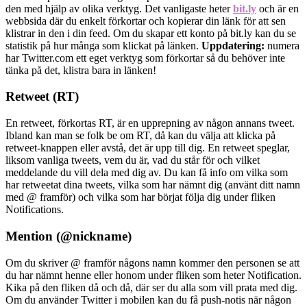
den med hjälp av olika verktyg. Det vanligaste heter
bit.ly
och är en
webbsida där du enkelt förkortar och kopierar din länk för att sen
klistrar in den i din feed. Om du skapar ett konto på bit.ly kan du se
statistik på hur många som klickat på länken.
Uppdatering:
numera
har Twitter.com ett eget verktyg som förkortar så du behöver inte
tänka på det, klistra bara in länken!
Retweet (RT
)
En retweet, förkortas RT, är en upprepning av någon annans tweet.
Ibland kan man se folk be om RT, då kan du välja att klicka på
retweet-knappen eller avstå, det är upp till dig. En retweet speglar,
liksom vanliga tweets, vem du är, vad du står för och vilket
meddelande du vill dela med dig av. Du kan få info om vilka som
har retweetat dina tweets, vilka som har nämnt dig (använt ditt namn
med @ framför) och vilka som har börjat följa dig under fliken
Notifications.
Mention (@nickname)
Om du skriver @ framför någons namn kommer den personen se att
du har nämnt henne eller honom under fliken som heter Notification.
Kika på den fliken då och då, där ser du alla som vill prata med dig.
Om du använder Twitter i mobilen kan du få push-notis när någon