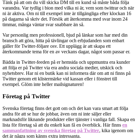
Tänk på att om du vill skicka DM till en kund så måste båda följa
varandra. Var tydlig i bion med vilka ni är, vem som twittrar och när
ni är aktiva. Om ni till exempel inte är tillgängliga efter klockan 16
på dagarna så skriv det. Försök att återkomma med svar inom 24
timmar, många väntar svar snabbare än så.
Var personlig men professionell, bjud på länkar som har med din
bransch att göra, hitta på tävlingar och erbjudanden som enbart
gäller för Twitter-följare osv. Ett upplägg är att skapa ett
återkommande tema för en av veckans dagar, något som passar er.
Bädda in Twitter-feeden på er hemsida och uppmuntra era kunder
att följa er på Twitter via era andra sociala medier, utskick och
nyhetsbrev. Har ni en butik kan ni informera där om att ni finns på
Twitter genom ett klistermärke vid kassan eller i fönstret till
exempel. Glöm inte heller mailsignaturen!
Företag på Twitter
Svenska företag finns det gott om och det kan vara smart att följa
andra för att se hur de jobbar, även om ni inte säljer eller
marknadsför liknande produkter eller tjänster i vanliga fall. Skapa en
lista för företag så att du enkelt kan få en överblick. Här finns
en
sammanfattning av svenska företag på Twitter
, kika igenom om
det är några som känns extra intressanta.