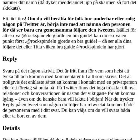
nämner ditt namn (då dyker meddelandet upp på skärmen så fort det
skickats).
Ett litet tips!
Om du vill berätta för folk hur underbar eller rolig
någon på Twitter är, börja inte med att nämna den personen
för då ser bara era gemensamma följare den tweeten.
Istället för
att skriva @rockspindeln gjorde en bra guide! kan du skriva en
punkt först .@rockspindeln gjorde en bra guide! – då ser alla dina
följare det eller Titta vilken bra guide @rockspindeln har gjort!
Reply
Svara på det någon skrivit. Det är fritt fram för vem som helst att
tycka till och komma med kommentarer till allt som skrivs. Det är
troligtvis det enklaste sättet att komma i kontakt med en privatperson
eller ett företag så prata på! På Twitter finns det inga trösklar till nya
relationer och konversationen är nästan det viktigaste för att komma
igång – även om du kanske bara vill iaktta i början! När du trycker
Reply på en tweet som någon du följer har retweetat kommer både
de personerna med i ditt svar. Du kan välja om du vill svara båda
eller ta bort en av dem.
Details
Det kan finnas tillfällen då du vill dela vidare en tweet eller se vad