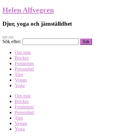
Helen Alfvegren
Djur, yoga och jämställdhet
Sök efter:
Om mig
Böcker
Feminism
Personligt
Tips
Vegan
Yoga
Om mig
Böcker
Feminism
Personligt
Tips
Vegan
Yoga