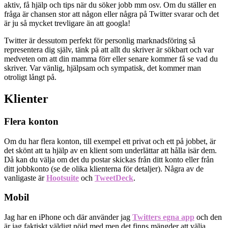
aktiv, få hjälp och tips när du söker jobb mm osv. Om du ställer en
fråga är chansen stor att någon eller några på Twitter svarar och det
är ju så mycket trevligare än att googla!
Twitter är dessutom perfekt för personlig marknadsföring så
representera dig själv, tänk på att allt du skriver är sökbart och var
medveten om att din mamma förr eller senare kommer få se vad du
skriver. Var vänlig, hjälpsam och sympatisk, det kommer man
otroligt långt på.
Klienter
Flera konton
Om du har flera konton, till exempel ett privat och ett på jobbet, är
det skönt att ta hjälp av en klient som underlättar att hålla isär dem.
Då kan du välja om det du postar skickas från ditt konto eller från
ditt jobbkonto (se de olika klienterna för detaljer). Några av de
vanligaste är
Hootsuite
och
TweetDeck
.
Mobil
Jag har en iPhone och där använder jag
Twitters egna app
och den
är jag faktiskt väldigt nöjd med men det finns mängder att välja