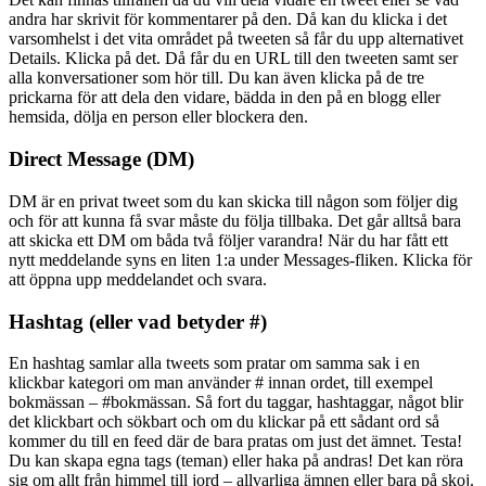
andra har skrivit för kommentarer på den. Då kan du klicka i det
varsomhelst i det vita området på tweeten så får du upp alternativet
Details. Klicka på det. Då får du en URL till den tweeten samt ser
alla konversationer som hör till. Du kan även klicka på de tre
prickarna för att dela den vidare, bädda in den på en blogg eller
hemsida, dölja en person eller blockera den.
Direct Message (DM)
DM är en privat tweet som du kan skicka till någon som följer dig
och för att kunna få svar måste du följa tillbaka. Det går alltså bara
att skicka ett DM om båda två följer varandra! När du har fått ett
nytt meddelande syns en liten 1:a under Messages-fliken. Klicka för
att öppna upp meddelandet och svara.
Hashtag (eller vad betyder #)
En hashtag samlar alla tweets som pratar om samma sak i en
klickbar kategori om man använder # innan ordet, till exempel
bokmässan – #bokmässan. Så fort du taggar, hashtaggar, något blir
det klickbart och sökbart och om du klickar på ett sådant ord så
kommer du till en feed där de bara pratas om just det ämnet. Testa!
Du kan skapa egna tags (teman) eller haka på andras! Det kan röra
sig om allt från himmel till jord – allvarliga ämnen eller bara på skoj.