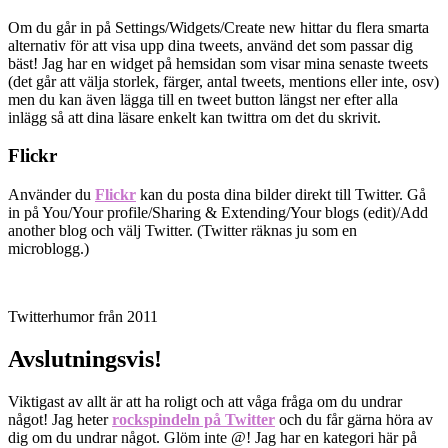
Om du går in på Settings/Widgets/Create new hittar du flera smarta
alternativ för att visa upp dina tweets, använd det som passar dig
bäst! Jag har en widget på hemsidan som visar mina senaste tweets
(det går att välja storlek, färger, antal tweets, mentions eller inte, osv)
men du kan även lägga till en tweet button längst ner efter alla
inlägg så att dina läsare enkelt kan twittra om det du skrivit.
Flickr
Använder du
Flickr
kan du posta dina bilder direkt till Twitter. Gå
in på You/Your profile/Sharing & Extending/Your blogs (edit)/Add
another blog och välj Twitter. (Twitter räknas ju som en
microblogg.)
Twitterhumor från 2011
Avslutningsvis!
Viktigast av allt är att ha roligt och att våga fråga om du undrar
något! Jag heter
rockspindeln på Twitter
och du får gärna höra av
dig om du undrar något. Glöm inte @! Jag har en kategori här på