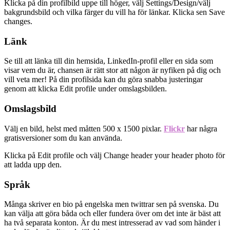
Klicka på din profilbild uppe till höger, välj Settings/Design/välj
bakgrundsbild och vilka färger du vill ha för länkar. Klicka sen Save
changes.
Länk
Se till att länka till din hemsida, LinkedIn-profil eller en sida som
visar vem du är, chansen är rätt stor att någon är nyfiken på dig och
vill veta mer! På din profilsida kan du göra snabba justeringar
genom att klicka Edit profile under omslagsbilden.
Omslagsbild
Välj en bild, helst med måtten 500 x 1500 pixlar.
Flickr
har några
gratisversioner som du kan använda.
Klicka på Edit profile och välj Change header your header photo för
att ladda upp den.
Språk
Många skriver en bio på engelska men twittrar sen på svenska. Du
kan välja att göra båda och eller fundera över om det inte är bäst att
ha två separata konton. Är du mest intresserad av vad som händer i