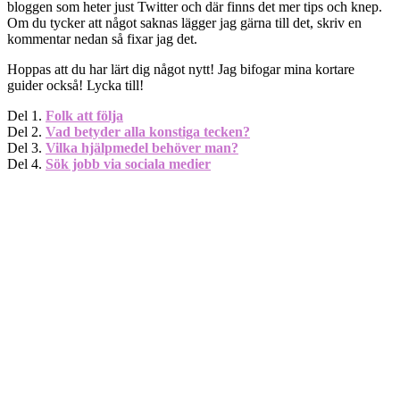
bloggen som heter just Twitter och där finns det mer tips och knep.
Om du tycker att något saknas lägger jag gärna till det, skriv en
kommentar nedan så fixar jag det.
Hoppas att du har lärt dig något nytt! Jag bifogar mina kortare
guider också! Lycka till!
Del 1.
Folk att följa
Del 2.
Vad betyder alla konstiga tecken?
Del 3.
Vilka hjälpmedel behöver man
?
Del 4.
Sök jobb via sociala medier