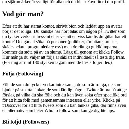
du stjärnmärker är synligt för alla och du hittar Favoriter i din profil.
Vad gör man?
Efter att du har startat kontot, skrivit bion och laddat upp en avatar
börjar det roliga! Du kanske har hört talas om någon på Twitter som
du tycker verkar intressant eller vet att en viss kändis du gillar har ett
konto? Det går att söka på personer (politiker, författare, artister,
skådespelare, programledare osv) men de riktiga guldklimparna
kommer du stöta på av en slump. Lägg till genom att klicka Follow.
Hur många du väljer att följa är såklart individuellt så testa dig fram.
(För mig är runt 130 stycken lagom men de flesta följer fler.)
Följa (Following)
Följ de som du tycker verkar intressanta, de som är roliga, de som
bjuder på smarta länkar, de som lär dig något. Twitter är bra på att ge
förslag på vilka du ska följa och du kan även söka efter specifika ord
för att hitta folk med gemensamma intressen eller yrke. Klicka på
#Discover för att hitta tweets som du kan tänkas gilla, där finns även
ett alternativ som heter Who to follow som kan ge dig lite tips.
Bli följd (Followers)