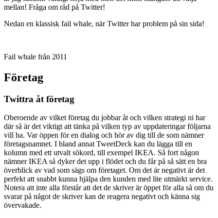
mellan! Fråga om råd på Twitter!
Nedan en klassisk fail whale, när Twitter har problem på sin sida!
Fail whale från 2011
Företag
Twittra åt företag
Oberoende av vilket företag du jobbar åt och vilken strategi ni har
där så är det viktigt att tänka på vilken typ av uppdateringar följarna
vill ha. Var öppen för en dialog och hör av dig till de som nämner
företagsnamnet. I bland annat TweetDeck kan du lägga till en
kolumn med ett utvalt sökord, till exempel IKEA. Så fort någon
nämner IKEA så dyker det upp i flödet och du får på så sätt en bra
överblick av vad som sägs om företaget. Om det är negativt är det
perfekt att snabbt kunna hjälpa den kunden med lite utmärkt service.
Notera att inte alla förstår att det de skriver är öppet för alla så om du
svarar på något de skriver kan de reagera negativt och känna sig
övervakade.