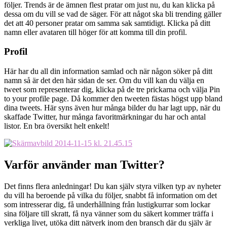
följer. Trends är de ämnen flest pratar om just nu, du kan klicka på
dessa om du vill se vad de säger. För att något ska bli trending gäller
det att 40 personer pratar om samma sak samtidigt. Klicka på ditt
namn eller avataren till höger för att komma till din profil.
Profil
Här har du all din information samlad och när någon söker på ditt
namn så är det den här sidan de ser. Om du vill kan du välja en
tweet som representerar dig, klicka på de tre prickarna och välja Pin
to your profile page. Då kommer den tweeten fästas högst upp bland
dina tweets. Här syns även hur många bilder du har lagt upp, när du
skaffade Twitter, hur många favoritmärkningar du har och antal
listor. En bra översikt helt enkelt!
Varför använder man Twitter?
Det finns flera anledningar! Du kan själv styra vilken typ av nyheter
du vill ha beroende på vilka du följer, snabbt få information om det
som intresserar dig, få underhållning från lustigkurrar som lockar
sina följare till skratt, få nya vänner som du säkert kommer träffa i
verkliga livet, utöka ditt nätverk inom den bransch där du själv är