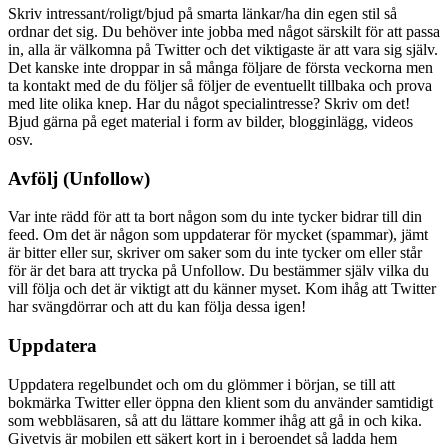
Skriv intressant/roligt/bjud på smarta länkar/ha din egen stil så
ordnar det sig. Du behöver inte jobba med något särskilt för att passa
in, alla är välkomna på Twitter och det viktigaste är att vara sig själv.
Det kanske inte droppar in så många följare de första veckorna men
ta kontakt med de du följer så följer de eventuellt tillbaka och prova
med lite olika knep. Har du något specialintresse? Skriv om det!
Bjud gärna på eget material i form av bilder, blogginlägg, videos
osv.
Avfölj (Unfollow)
Var inte rädd för att ta bort någon som du inte tycker bidrar till din
feed. Om det är någon som uppdaterar för mycket (spammar), jämt
är bitter eller sur, skriver om saker som du inte tycker om eller står
för är det bara att trycka på Unfollow. Du bestämmer själv vilka du
vill följa och det är viktigt att du känner myset. Kom ihåg att Twitter
har svängdörrar och att du kan följa dessa igen!
Uppdatera
Uppdatera regelbundet och om du glömmer i början, se till att
bokmärka Twitter eller öppna den klient som du använder samtidigt
som webbläsaren, så att du lättare kommer ihåg att gå in och kika.
Givetvis är mobilen ett säkert kort in i beroendet så ladda hem