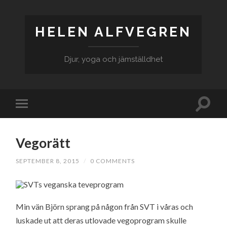
HELEN ALFVEGREN
Djur, yoga och jämställdhet
Vegorätt
SEPTEMBER 8, 2015
/
0 COMMENTS
Min vän Björn sprang på någon från SVT i våras och
luskade ut att deras utlovade vegoprogram skulle