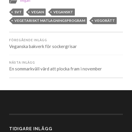
Vegan
SVT
VEGAN
VEGANSKT
VEGETARISKT MATLAGNINGSPROGRAM
VEGORÄTT
FÖREGÅENDE INLÄGG
Veganska bakverk för sockergrisar
NÄSTA INLÄGG
En sommarkväll värd att plocka fram i november
TIDIGARE INLÄGG