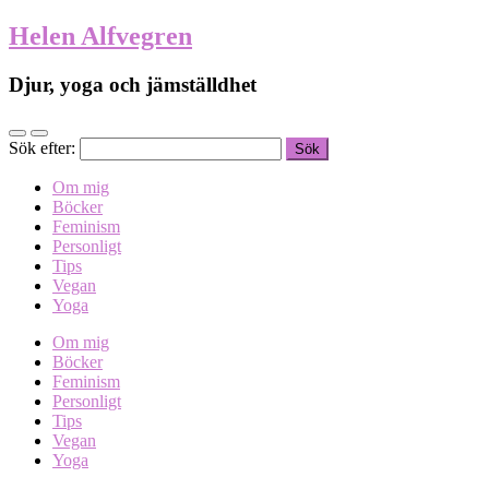
Helen Alfvegren
Djur, yoga och jämställdhet
Sök efter:
Om mig
Böcker
Feminism
Personligt
Tips
Vegan
Yoga
Om mig
Böcker
Feminism
Personligt
Tips
Vegan
Yoga