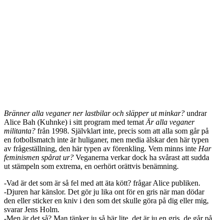
Bränner alla veganer ner lastbilar och släpper ut minkar?
undrar
Alice Bah (Kuhnke) i sitt program med temat
Är alla veganer
militanta?
från 1998. Självklart inte, precis som att alla som går på
en fotbollsmatch inte är huliganer, men media älskar den här typen
av frågeställning, den här typen av förenkling. Vem minns inte
Har
feminismen spårat ur?
Veganerna verkar dock ha svårast att sudda
ut stämpeln som extrema, en oerhört orättvis benämning.
-Vad är det som är så fel med att äta kött? frågar Alice publiken.
-Djuren har känslor. Det gör ju lika ont för en gris när man dödar
den eller sticker en kniv i den som det skulle göra på dig eller mig,
svarar Jens Holm.
-Men är det så? Man tänker ju så här lite, det är ju en gris, de går på