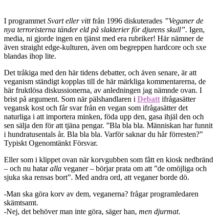
I programmet
Svart eller vitt
från 1996 diskuterades
”Veganer de
nya terroristerna tänder eld på slakterier för djurens skull”.
Igen,
media, ni gjorde ingen en tjänst med era rubriker! Här nämner de
även straight edge-kulturen, även om begreppen hardcore och sxe
blandas ihop lite.
Det tråkiga med den här tidens debatter, och även senare, är att
veganism ständigt kopplas till de här märkliga kommentarerna, de
här fruktlösa diskussionerna, av anledningen jag nämnde ovan. I
brist på argument. Som när pälshandlaren i
Debatt
ifrågasätter
vegansk kost och får svar från en vegan som ifrågasätter det
naturliga i att importera minken, föda upp den, gasa ihjäl den och
sen sälja den för att tjäna pengar. ”Bla bla bla. Människan har funnit
i hundratusentals år. Bla bla bla. Varför saknar du hår förresten?”
Typiskt Ogenomtänkt Försvar.
Eller som i klippet ovan när korvgubben som fått en kiosk nedbränd
– och nu hatar
alla
veganer – börjar prata om att ”de omöjliga och
sjuka ska rensas bort”. Med andra ord, att veganer borde dö.
-Man ska göra korv av dem, veganerna? frågar programledaren
skämtsamt.
-Nej, det behöver man inte göra, säger han,
men djurmat
.