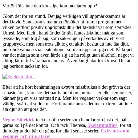
Varför följs inte den konstiga kommentaren upp?
Glöm det för en stund. Det jag verkligen vill uppmärksamma är
det David Sandströms mamma försöker få fram i programmet:
vilken oerhört positiv ungdomskultur det faktiskt var som startades i
Umeå. Med facit i hand är det är rätt fantastiskt hur många som
lyssnade, som tog åt sig, som säkerligen påverkades av ett visst
grupptryck, men som trots allt tog ett aktivt beslut att inte äta djur,
hur obekväma sociala situationer som än uppstod pga det. På köpet
var det många som även lärde sig att ha roligt utan alkohol, något vi
aldrig lär ut till våra barn annars. Även långt utanför Umeå. Det är
jag oerhört tacksam för.
Efter att ha hört benämningen
extrem
missbrukas å det grövsta det
senaste året, vare sig det har handlat om antirasister eller feminister,
känner jag en viss mättnad nu. Men för veganer verkar som sagt
väldigt svårt att sudda ut. Fortfarande anses det mer extremt att inte
äta djur än att göra det.
Vegan Sidekick
tecknar ofta serier som handlar om just det, håll
gärna koll på det kontot. Och tack Theresa,
Skelettmuffins
, för att
du reder ut det här en gång för alla i senaste serien
Extremt – om
veganer och djurätare
!