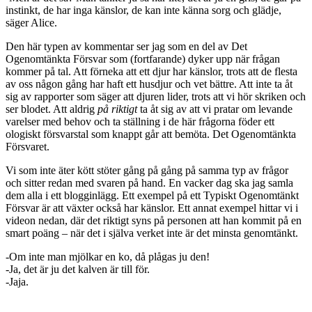
instinkt, de har inga känslor, de kan inte känna sorg och glädje,
säger Alice.
Den här typen av kommentar ser jag som en del av Det
Ogenomtänkta Försvar som (fortfarande) dyker upp när frågan
kommer på tal. Att förneka att ett djur har känslor, trots att de flesta
av oss någon gång har haft ett husdjur och vet bättre. Att inte ta åt
sig av rapporter som säger att djuren lider, trots att vi hör skriken och
ser blodet. Att aldrig
på riktigt
ta åt sig av att vi pratar om levande
varelser med behov och ta ställning i de här frågorna föder ett
ologiskt försvarstal som knappt går att bemöta. Det Ogenomtänkta
Försvaret.
Vi som inte äter kött stöter gång på gång på samma typ av frågor
och sitter redan med svaren på hand. En vacker dag ska jag samla
dem alla i ett blogginlägg. Ett exempel på ett Typiskt Ogenomtänkt
Försvar är att växter också har känslor. Ett annat exempel hittar vi i
videon nedan, där det riktigt syns på personen att han kommit på en
smart poäng – när det i själva verket inte är det minsta genomtänkt.
-Om inte man mjölkar en ko, då plågas ju den!
-Ja, det är ju det kalven är till för.
-Jaja.