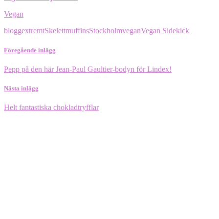
Vegan
blogg
extremt
Skelettmuffins
Stockholm
vegan
Vegan Sidekick
Föregående inlägg
Pepp på den här Jean-Paul Gaultier-bodyn för Lindex!
Nästa inlägg
Helt fantastiska chokladtryfflar