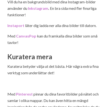
Vill du ha en bakgrundsbild med dina Instagram-bilder
använder du
Inkstagram
.
En bra sida med fler finurliga
funktioner!
Instaport
låter dig ladda ner alla dina bilder till datorn.
Med
CanvasPop
kan du framkalla dina bilder som små
tavlor!
Kuratera mera
Kuratera betyder välja ut det bästa. Här några extra fina
verktyg som underlättar det!
Med
Pinterest
pinnar du dina favoritbilder på nätet och
samlar i olika mappar. Du kan även hitta en mängd
inspiration från de andra användarna, favoritmärka de du