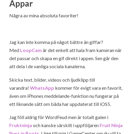
Appar
Några av mina absoluta favoriter!
Jag kan inte komma på något bättre än giffar?
Med
LoopCam
är det enkelt att hala fram kameran när
det passar och skapa en gif direkt i appen. Sen går den
att dela i de vanliga sociala kanalerna.
Skicka text, bilder, videos och ljudklipp till
varandra!
WhatsApp
kommer för evigt vara en favorit,
även om iPhones meddelande-funktion nu fungerar på
ett liknande sätt om båda har uppdaterat till iOS5.
Jag föll aldrig för WordFeud men är totalt galen i
Fruktninja
och kanske särskilt i uppföljaren
Fruit Ninja
Puss in Boots
. Lägg till mig i GameCenter om du vill ta