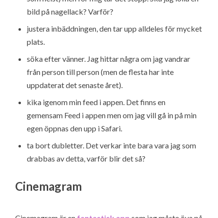
bild på nagellack? Varför?
justera inbäddningen, den tar upp alldeles för mycket
plats.
söka efter vänner. Jag hittar några om jag vandrar
från person till person (men de flesta har inte
uppdaterat det senaste året).
kika igenom min feed i appen. Det finns en
gemensam Feed i appen men om jag vill gå in på min
egen öppnas den upp i Safari.
ta bort dubletter. Det verkar inte bara vara jag som
drabbas av detta, varför blir det så?
Cinemagram
Cinemagram är en
fantastisk app
som jag måste öva på