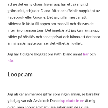
att ge det en ny chans. Ingen app har ett så snyggt
gränssnitt, erbjuder Diana-filter och förblir ouppköpt av
Facebook eller Google. Det jag gillar mest är att
bilderna är låsta till appen om man vill och då syns de
inte någon annanstans. Det innebär att jag kan lägga upp
bilder på höstlöv och annat privat och känna att det bara
är mina närmaste som ser det vilket är ljuvligt.
Jag har tidigare bloggat om Path, bland annat
här
och
här
.
Loopc.am
Jag älskar animerade giffar som ingen annan, se bara hur
glad jag var när Arvid och Daniel
spelade in en
åt mig
ovan, men Loopc.am har vissa saker som de skulle