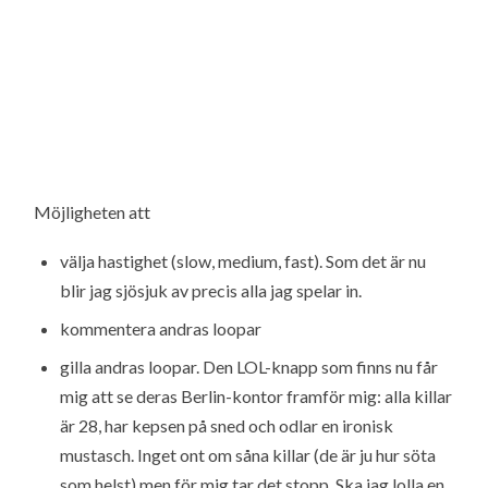
Möjligheten att
välja hastighet (slow, medium, fast). Som det är nu
blir jag sjösjuk av precis alla jag spelar in.
kommentera andras loopar
gilla andras loopar. Den LOL-knapp som finns nu får
mig att se deras Berlin-kontor framför mig: alla killar
är 28, har kepsen på sned och odlar en ironisk
mustasch. Inget ont om såna killar (de är ju hur söta
som helst) men för mig tar det stopp. Ska jag lolla en