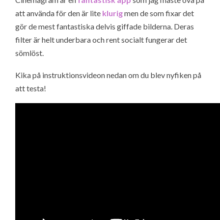
att använda för den är lite
klurig
men de som fixar det
gör de mest fantastiska delvis giffade bilderna. Deras
filter är helt underbara och rent socialt fungerar det
sömlöst.
Kika på instruktionsvideon nedan om du blev nyfiken på
att testa!