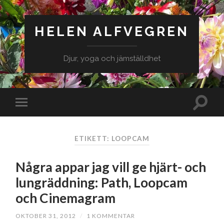
HELEN ALFVEGREN
Djur, yoga och jämställdhet
ETIKETT: LOOPCAM
Några appar jag vill ge hjärt- och
lungräddning: Path, Loopcam
och Cinemagram
OKTOBER 31, 2012
/
1 KOMMENTAR