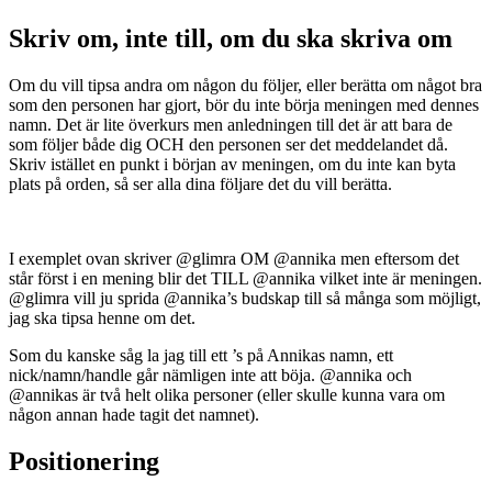
Skriv om, inte till, om du ska skriva om
Om du vill tipsa andra om någon du följer, eller berätta om något bra
som den personen har gjort, bör du inte börja meningen med dennes
namn. Det är lite överkurs men anledningen till det är att bara de
som följer både dig OCH den personen ser det meddelandet då.
Skriv istället en punkt i början av meningen, om du inte kan byta
plats på orden, så ser alla dina följare det du vill berätta.
I exemplet ovan skriver @glimra OM @annika men eftersom det
står först i en mening blir det TILL @annika vilket inte är meningen.
@glimra vill ju sprida @annika’s budskap till så många som möjligt,
jag ska tipsa henne om det.
Som du kanske såg la jag till ett ’s på Annikas namn, ett
nick/namn/handle går nämligen inte att böja. @annika och
@annikas är två helt olika personer (eller skulle kunna vara om
någon annan hade tagit det namnet).
Positionering