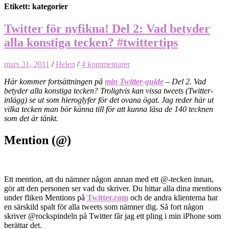
Etikett: kategorier
Twitter för nyfikna! Del 2: Vad betyder
alla konstiga tecken? #twittertips
mars 31, 2011
/
Helen
/
4 kommentarer
Här kommer fortsättningen på
min Twitter-guide
– Del 2. Vad
betyder alla konstiga tecken? Troligtvis kan vissa tweets (Twitter-
inlägg) se ut som hieroglyfer för det ovana ögat. Jag reder här ut
vilka tecken man bör känna till för att kunna läsa de 140 tecknen
som det är tänkt.
Mention (@)
Ett mention, att du nämner någon annan med ett @-tecken innan,
gör att den personen ser vad du skriver. Du hittar alla dina mentions
under fliken Mentions på
Twitter.com
och de andra klienterna har
en särskild spalt för alla tweets som nämner dig. Så fort någon
skriver @rockspindeln på Twitter får jag ett pling i min iPhone som
berättar det.