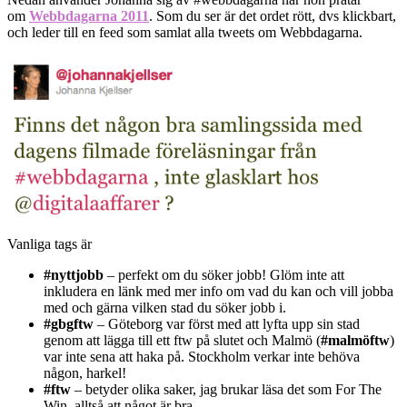
om
Webbdagarna 2011
. Som du ser är det ordet rött, dvs klickbart,
och leder till en feed som samlat alla tweets om Webbdagarna.
Vanliga tags är
#nyttjobb
– perfekt om du söker jobb! Glöm inte att
inkludera en länk med mer info om vad du kan och vill jobba
med och gärna vilken stad du söker jobb i.
#gbgftw
– Göteborg var först med att lyfta upp sin stad
genom att lägga till ett ftw på slutet och Malmö (
#malmöftw
)
var inte sena att haka på. Stockholm verkar inte behöva
någon, harkel!
#ftw
– betyder olika saker, jag brukar läsa det som For The
Win, alltså att något är bra.