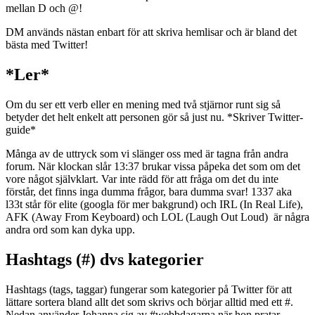
mellan D och @!
DM används nästan enbart för att skriva hemlisar och är bland det
bästa med Twitter!
*Ler*
Om du ser ett verb eller en mening med två stjärnor runt sig så
betyder det helt enkelt att personen gör så just nu. *Skriver Twitter-
guide*
Många av de uttryck som vi slänger oss med är tagna från andra
forum. När klockan slår 13:37 brukar vissa påpeka det som om det
vore något självklart. Var inte rädd för att fråga om det du inte
förstår, det finns inga dumma frågor, bara dumma svar! 1337 aka
l33t står för elite (googla för mer bakgrund) och IRL (In Real Life),
AFK (Away From Keyboard) och LOL (Laugh Out Loud) är några
andra ord som kan dyka upp.
Hashtags (#) dvs kategorier
Hashtags (tags, taggar) fungerar som kategorier på Twitter för att
lättare sortera bland allt det som skrivs och börjar alltid med ett #.
Nedan använder Johanna sig av #webbdagarna när hon pratar