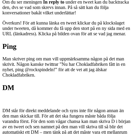
Om du ser meningen
In reply to
under en tweet kan du backtracka
den, dvs se vad som skrevs innan. På så sätt kan du följa
konversationer bakåt vilket underlättar!
Överkurs! För att kunna länka en tweet klickar du på klockslaget
under tweeten, då kommer du få upp den stort på en ny sida med en
URL (länkadress). Klicka på bilden ovan för att se vad jag menar.
Ping
Man skriver ping om man vill uppmärksamma någon på det man
skrivit. Någon kanske twittrar ”Nu har Chokladfabriken fått in en
nyhet, ping @rockspindeln!” för att de vet att jag älskar
Chokladfabriken.
DM
DM står för direkt meddelande och syns inte för någon annan än
den man skickar till. För att det ska fungera måste båda följa
varandra först. För den som vågar chansa kan man skriva D i början
av en tweet och sen namnet på den man vill skriva till så blir det
automatiskt ett DM – men tänk på att det måste vara ett mellanrum