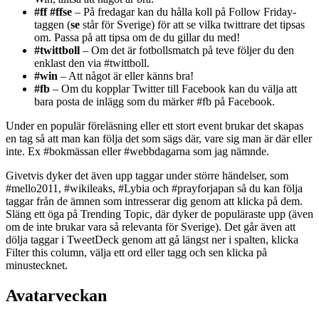
#ff #ffse
– På fredagar kan du hålla koll på Follow Friday-
taggen (
se
står för Sverige) för att se vilka twittrare det tipsas
om. Passa på att tipsa om de du gillar du med!
#twittboll
– Om det är fotbollsmatch på teve följer du den
enklast den via #twittboll.
#win
– Att något är eller känns bra!
#fb
– Om du kopplar Twitter till Facebook kan du välja att
bara posta de inlägg som du märker #fb på Facebook.
Under en populär föreläsning eller ett stort event brukar det skapas
en tag så att man kan följa det som sägs där, vare sig man är där eller
inte. Ex #bokmässan eller #webbdagarna som jag nämnde.
Givetvis dyker det även upp taggar under större händelser, som
#mello2011, #wikileaks, #Lybia och #prayforjapan så du kan följa
taggar från de ämnen som intresserar dig genom att klicka på dem.
Släng ett öga på Trending Topic, där dyker de populäraste upp (även
om de inte brukar vara så relevanta för Sverige). Det går även att
dölja taggar i TweetDeck genom att gå längst ner i spalten, klicka
Filter this column, välja ett ord eller tagg och sen klicka på
minustecknet.
Avatarveckan