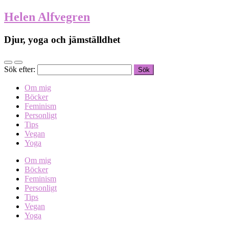
Helen Alfvegren
Djur, yoga och jämställdhet
Sök efter:
Om mig
Böcker
Feminism
Personligt
Tips
Vegan
Yoga
Om mig
Böcker
Feminism
Personligt
Tips
Vegan
Yoga