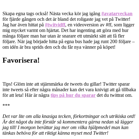
Skapa egna tags också! Nästa vecka kör jag igång
#avatarveckan
för fjärde gången och det är bland det roligaste jag vet på Twitter!
Jag har även hittat på
#twitvidff
, en videoversion av #ff, som ligger
mig mycket varmt om hjärtat. Det har ingenting att göra med hur
många följare man har utan är snarare ett utmärkt sätt att få fler
följare. När jag började hitta på egna bus hade jag runt 200 följare –
om idén är bra sprids den och du får nya vänner på köpet!
Favorisera!
Tips! Glöm inte att stjärnmärka de tweets du gillar! Twitter sparar
inte tweets så efter några månader kan det vara knivigt att gå tillbaka
för att leta! Här är några
tips på hur du sparar
det du twittrat om.
***
Det var lite om alla knasiga tecken, förkortningar och utrikiska ord!
Är det något du inte förstår så kommentera gärna nedan så lägger
jag till! I morgon berättar jag mer om vilka hjälpmedel man kan
tänkas behöva för att riktigt känna myset med Twitter!