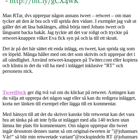
Man RTar, dvs upprepar någon annans tweet – retweet – om man
tycker att den är bra och vill sprida den vidare. I exemplet jag valt ut
gäller det att läsa baklänges, alltså börja med Johans tweet och
långsamt backa bakåt. Jag tyckte att det var roligt och tryckte på
retweet-knappen vilket Eva fick syn på och la till ett skratt.
Det är på det här sättet ett enda inlägg, en tweet, kan sprida sig som
en löpeld. Många håller med om det som skrivits och upprepar det i
all oändlighet. Använd retweet-knappen på Twitter.com eller kopiera
och klistra in det du vill ha med i inlägget inklusive ”RT” och
personens nick.
TweetDeck
ger dig två val om du klickar på retweet. Antingen kan
du välja att upprepa det någon sagt eller så kan du redigera inlägget,
korta ner länken till exempel eller lägga till en kommentar.
Med hänsyn till att det du skriver kanske blir retweetat kan det vara
bra att tänka på att inte fylla ut inlägget med alla 140 tecken utan
lämna lite plats för kommentarer. Om någon upprepar din tweet
ingår dessutom dennes namn så om original-tweeten är ”@johannars
Vår!” så blir min retweetade variant”@rockspindeln RT @johannars