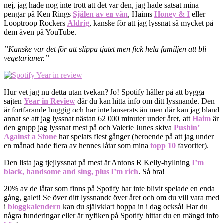
nej, jag hade nog inte trott att det var den, jag hade satsat mina
pengar på Ken Rings
Själen av en vän
, Haims
Honey & I
eller
Looptroop Rockers
Aldrig
, kanske för att jag lyssnat så mycket på
dem även på YouTube.
”Kanske var det för att slippa tjatet men fick hela familjen att bli
vegetarianer.”
Hur vet jag nu detta utan tvekan? Jo! Spotify håller på att bygga
sajten
Year in Review
där du kan hitta info om ditt lyssnande. Den
är fortfarande buggig och har inte lanserats än men där kan jag bland
annat se att jag lyssnat nästan 62 000 minuter under året, att
Haim
är
den grupp jag lyssnat mest på och Valerie Junes skiva
Pushin’
Against a Stone
har spelats flest gånger (beroende på att jag under
en månad hade flera av hennes låtar som mina
topp 10
favoriter).
Den lista jag tjejlyssnat på mest är Antons R Kelly-hyllning
I’m
black, handsome and sing, plus I’m rich
. Så bra!
20% av de låtar som finns på Spotify har inte blivit spelade en enda
gång, galet! Se över ditt lyssnande över året och om du vill vara med
i
bloggkalendern
kan du självklart hoppa in i dag också! Har du
några funderingar eller är nyfiken på Spotify hittar du en mängd info