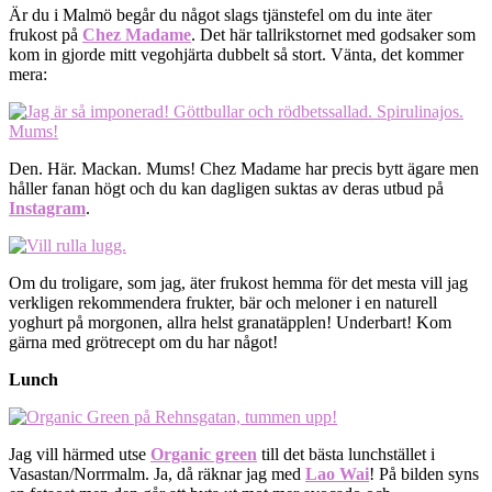
Är du i Malmö begår du något slags tjänstefel om du inte äter
frukost på
Chez Madame
. Det här tallrikstornet med godsaker som
kom in gjorde mitt vegohjärta dubbelt så stort. Vänta, det kommer
mera:
Den. Här. Mackan. Mums! Chez Madame har precis bytt ägare men
håller fanan högt och du kan dagligen suktas av deras utbud på
Instagram
.
Om du troligare, som jag, äter frukost hemma för det mesta vill jag
verkligen rekommendera frukter, bär och meloner i en naturell
yoghurt på morgonen, allra helst granatäpplen! Underbart! Kom
gärna med grötrecept om du har något!
Lunch
Jag vill härmed utse
Organic green
till det bästa lunchstället i
Vasastan/Norrmalm. Ja, då räknar jag med
Lao Wai
! På bilden syns