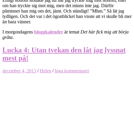
Enligt honom stönade jag till när jag tryckte mig mot honom, eller
om han tryckte sig mot mig, men det minns inte jag. Därför
påminner han mig om det, jämt. Och ständigt! ”Mhm.” Så lät jag
tydligen. Och det var i det ögonblicket han visste att vi skulle bli mer
än bara vänner.
I morgondagens
bloggkalender
är temat
Det här fick mig att börja
gråta
.
Lucka 4: Utan tvekan den låt jag lyssnat
mest på!
december 4, 2013
/
Helen
/
Inga kommentarer