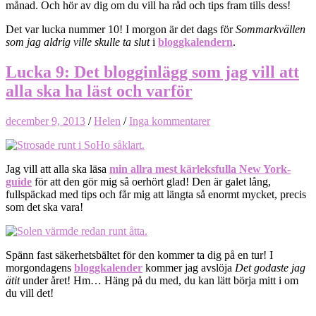
månad. Och hör av dig om du vill ha råd och tips fram tills dess!
Det var lucka nummer 10! I morgon är det dags för
Sommarkvällen
som jag aldrig ville skulle ta slut
i
bloggkalendern
.
Lucka 9: Det blogginlägg som jag vill att
alla ska ha läst och varför
december 9, 2013
/
Helen
/
Inga kommentarer
Jag vill att alla ska läsa
min allra mest kärleksfulla New York-
guide
för att den gör mig så oerhört glad! Den är galet lång,
fullspäckad med tips och får mig att längta så enormt mycket, precis
som det ska vara!
Spänn fast säkerhetsbältet för den kommer ta dig på en tur! I
morgondagens
bloggkalender
kommer jag avslöja
Det godaste jag
ätit
under året! Hm… Häng på du med, du kan lätt börja mitt i om
du vill det!