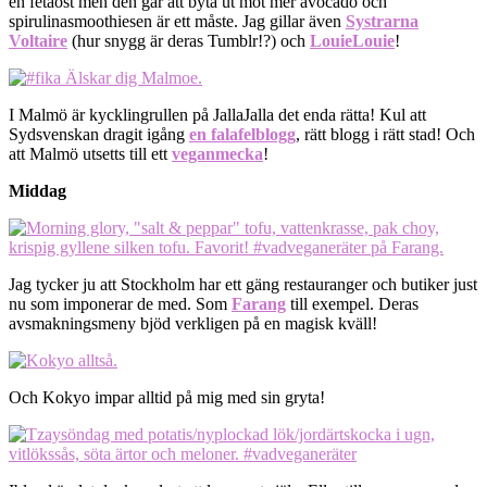
en fetaost men den går att byta ut mot mer avocado och
spirulinasmoothiesen är ett måste. Jag gillar även
Systrarna
Voltaire
(hur snygg är deras Tumblr!?) och
LouieLouie
!
I Malmö är kycklingrullen på JallaJalla det enda rätta! Kul att
Sydsvenskan dragit igång
en falafelblogg
, rätt blogg i rätt stad! Och
att Malmö utsetts till ett
veganmecka
!
Middag
Jag tycker ju att Stockholm har ett gäng restauranger och butiker just
nu som imponerar de med. Som
Farang
till exempel. Deras
avsmakningsmeny bjöd verkligen på en magisk kväll!
Och Kokyo impar alltid på mig med sin gryta!