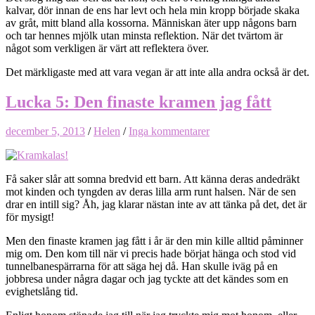
kalvar, dör innan de ens har levt och hela min kropp började skaka
av gråt, mitt bland alla kossorna. Människan äter upp någons barn
och tar hennes mjölk utan minsta reflektion. När det tvärtom är
något som verkligen är värt att reflektera över.
Det märkligaste med att vara vegan är att inte alla andra också är det.
Lucka 5: Den finaste kramen jag fått
december 5, 2013
/
Helen
/
Inga kommentarer
Få saker slår att somna bredvid ett barn. Att känna deras andedräkt
mot kinden och tyngden av deras lilla arm runt halsen. När de sen
drar en intill sig? Åh, jag klarar nästan inte av att tänka på det, det är
för mysigt!
Men den finaste kramen jag fått i år är den min kille alltid påminner
mig om. Den kom till när vi precis hade börjat hänga och stod vid
tunnelbanespärrarna för att säga hej då. Han skulle iväg på en
jobbresa under några dagar och jag tyckte att det kändes som en
evighetslång tid.