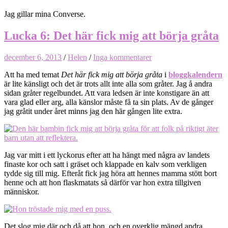
Jag gillar mina Converse.
Lucka 6: Det här fick mig att börja gråta
december 6, 2013
/
Helen
/
Inga kommentarer
Att ha med temat
Det här fick mig att börja gråta
i
bloggkalendern
är lite känsligt och det är trots allt inte alla som gråter. Jag å andra
sidan gråter regelbundet. Att vara ledsen är inte konstigare än att
vara glad eller arg, alla känslor måste få ta sin plats. Av de gånger
jag gråtit under året minns jag den här gången lite extra.
Jag var mitt i ett lyckorus efter att ha hängt med några av landets
finaste kor och satt i gräset och klappade en kalv som verkligen
tydde sig till mig. Efteråt fick jag höra att hennes mamma stött bort
henne och att hon flaskmatats så därför var hon extra tillgiven
människor.
Det slog mig där och då att hon, och en overklig mängd andra