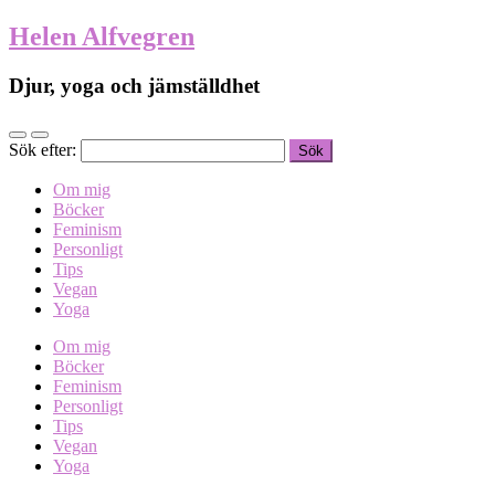
Helen Alfvegren
Djur, yoga och jämställdhet
Sök efter:
Om mig
Böcker
Feminism
Personligt
Tips
Vegan
Yoga
Om mig
Böcker
Feminism
Personligt
Tips
Vegan
Yoga