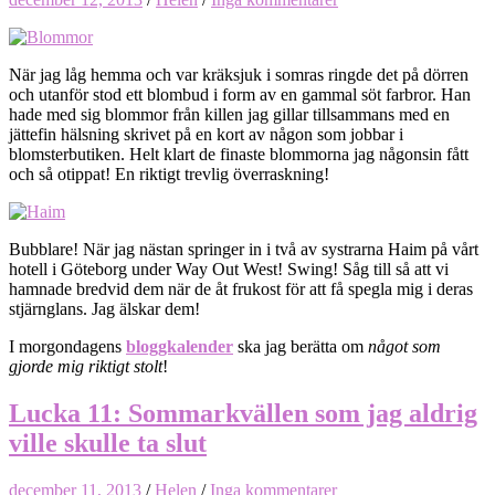
När jag låg hemma och var kräksjuk i somras ringde det på dörren
och utanför stod ett blombud i form av en gammal söt farbror. Han
hade med sig blommor från killen jag gillar tillsammans med en
jättefin hälsning skrivet på en kort av någon som jobbar i
blomsterbutiken. Helt klart de finaste blommorna jag någonsin fått
och så otippat! En riktigt trevlig överraskning!
Bubblare! När jag nästan springer in i två av systrarna Haim på vårt
hotell i Göteborg under Way Out West! Swing! Såg till så att vi
hamnade bredvid dem när de åt frukost för att få spegla mig i deras
stjärnglans. Jag älskar dem!
I morgondagens
bloggkalender
ska jag berätta om
något som
gjorde mig riktigt stolt
!
Lucka 11: Sommarkvällen som jag aldrig
ville skulle ta slut
december 11, 2013
/
Helen
/
Inga kommentarer