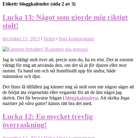
Etikett: bloggkalender
(sida 2 av 3)
Lucka 13: Något som gjorde mig riktigt
stolt!
december 13, 2013
/
Helen
/
Inga kommentarer
Jag är väldigt stolt över att, precis som du, ha en röst. Det är enormt
viktigt för mig att använda den, om det så är
för
djuren eller
mot
rasism. Ta hand om och stå framförallt upp för andra, både
människor och djur.
Det finns få tillfällen jag känner mig så stolt som när någon säger att
de börjat äta vegetariskt eller veganskt för att de läst något jag
skrivit. Det får besvarar frågan i
bloggkalendern
. Att skrika
Inga
nazister på våra gator!
känns rätt bra det med.
Lucka 12: En mycket trevlig
överraskning!
december 12, 2013
/
Helen
/
Inga kommentarer