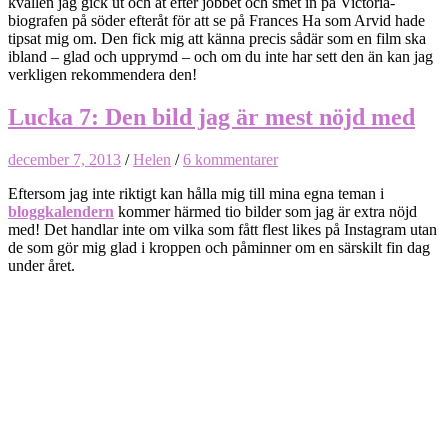
kvällen jag gick ut och åt efter jobbet och smet in på Victoria-
biografen på söder efteråt för att se på Frances Ha som Arvid hade
tipsat mig om. Den fick mig att känna precis sådär som en film ska
ibland – glad och upprymd – och om du inte har sett den än kan jag
verkligen rekommendera den!
Lucka 7: Den bild jag är mest nöjd med
december 7, 2013
/
Helen
/
6 kommentarer
Eftersom jag inte riktigt kan hålla mig till mina egna teman i
bloggkalendern
kommer härmed tio bilder som jag är extra nöjd
med! Det handlar inte om vilka som fått flest likes på Instagram utan
de som gör mig glad i kroppen och påminner om en särskilt fin dag
under året.