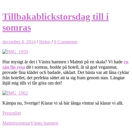
Tillbakablickstorsdag till i
somras
december 4, 2014
/
Helen
/
0 Comments
Hur mysigt är det i Västra hamnen i Malmö på en skala? Vi hade
en
sån fin resa
dit i somras, bodde på hotell, åt så god veganmat,
provade fina kläder och badade, såklart. Det bästa var att låna cyklar
från hotellet, det perfekta sättet att ta sig fram genom stan. Längtar
ihjäl mig tills vi får göra om det!
Kämpa nu, Sverige! Klarar vi så här långa vintrar så klarar vi allt.
Personligt
Malmö
sommar
Västra hamnen