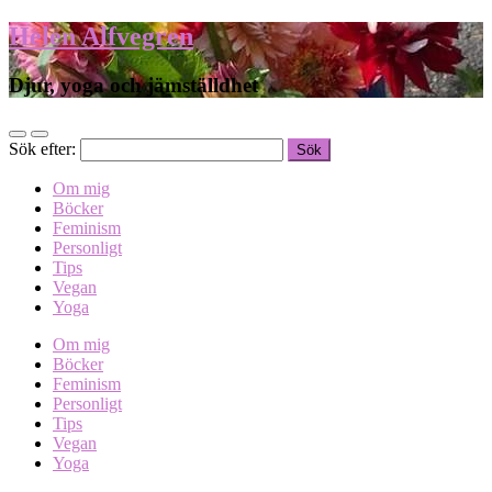
Helen Alfvegren
Djur, yoga och jämställdhet
Sök efter:
Om mig
Böcker
Feminism
Personligt
Tips
Vegan
Yoga
Om mig
Böcker
Feminism
Personligt
Tips
Vegan
Yoga