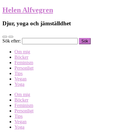
Helen Alfvegren
Djur, yoga och jämställdhet
Sök efter:
Om mig
Böcker
Feminism
Personligt
Tips
Vegan
Yoga
Om mig
Böcker
Feminism
Personligt
Tips
Vegan
Yoga