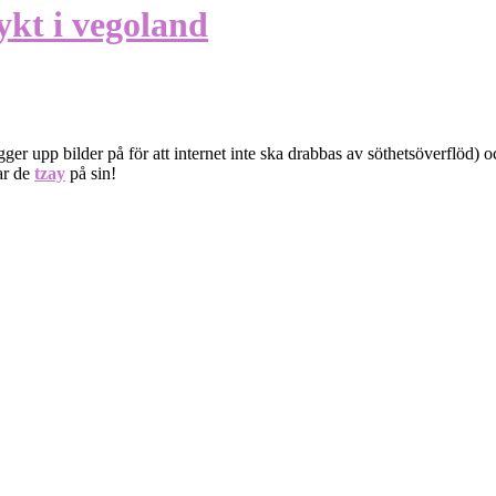
ykt i vegoland
ger upp bilder på för att internet inte ska drabbas av söthetsöverflöd) och
ar de
tzay
på sin!