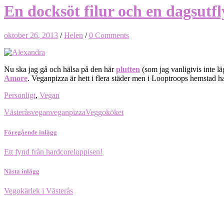
En docksöt filur och en dagsutfl
oktober 26, 2013
/
Helen
/
0 Comments
Nu ska jag gå och hälsa på den här
plutten
(som jag vanligtvis inte läg
Amore
. Veganpizza är hett i flera städer men i Looptroops hemstad h
Personligt
,
Vegan
Västerås
vegan
veganpizza
Veggoköket
Föregående inlägg
Ett fynd från hardcoreloppisen!
Nästa inlägg
Vegokärlek i Västerås