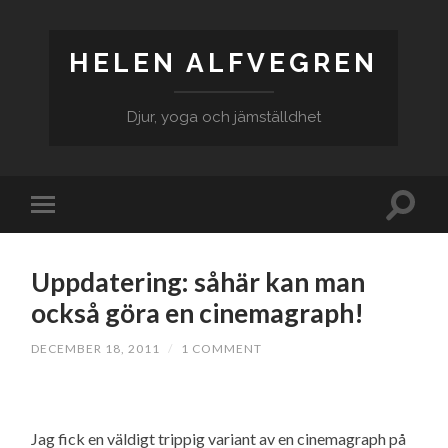
HELEN ALFVEGREN
Djur, yoga och jämställdhet
Uppdatering: såhär kan man
också göra en cinemagraph!
DECEMBER 18, 2011
/
1 COMMENT
Jag fick en väldigt trippig variant av en cinemagraph på