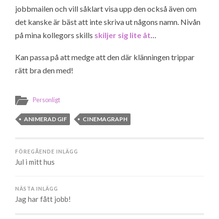
jobbmailen och vill såklart visa upp den också även om
det kanske är bäst att inte skriva ut någons namn. Nivån
på mina kollegors skills
skiljer sig lite åt
…
Kan passa på att medge att den där klänningen trippar
rätt bra den med!
Personligt
ANIMERAD GIF
CINEMAGRAPH
FÖREGÅENDE INLÄGG
Jul i mitt hus
NÄSTA INLÄGG
Jag har fått jobb!