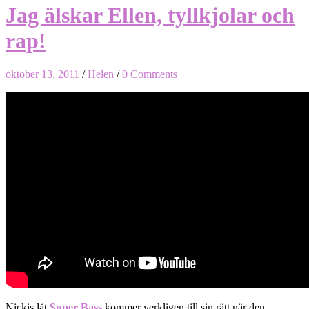
Jag älskar Ellen, tyllkjolar och
rap!
oktober 13, 2011
/
Helen
/
0 Comments
Nickis låt
Super Bass
kommer verkligen till sin rätt när den