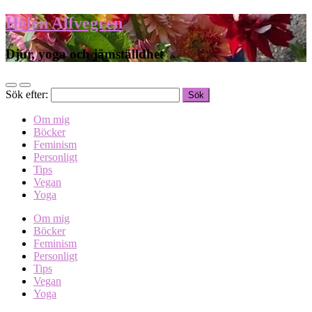
Helen Alfvegren
Djur, yoga och jämställdhet
Sök efter:
Om mig
Böcker
Feminism
Personligt
Tips
Vegan
Yoga
Om mig
Böcker
Feminism
Personligt
Tips
Vegan
Yoga