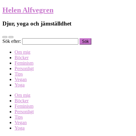
Helen Alfvegren
Djur, yoga och jämställdhet
Sök efter:
Om mig
Böcker
Feminism
Personligt
Tips
Vegan
Yoga
Om mig
Böcker
Feminism
Personligt
Tips
Vegan
Yoga