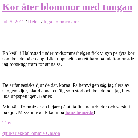
Kor äter blommor med tungan
juli 5, 2011
/
Helen
/
Inga kommentarer
En kväll i Halmstad under midsommarhelgen fick vi syn på fyra kor
som betade på en äng. Lika uppspelt som ett barn på julafton rusade
jag försiktigt fram för att hälsa.
De är fantastiska djur de där, korna. På hemvägen såg jag flera av
skogens djur, bland annat en älg som stod och betade och jag blev
lika uppspelt igen. Kärlek.
Min vän Tommie är en hejare på att ta fina naturbilder och särskilt
på djur. Missa inte att kika in på
hans hemsida
!
Tips
djur
kärlek
kor
Tommie Ohlson