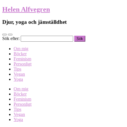
Helen Alfvegren
Djur, yoga och jämställdhet
Sök efter:
Om mig
Böcker
Feminism
Personligt
Tips
Vegan
Yoga
Om mig
Böcker
Feminism
Personligt
Tips
Vegan
Yoga