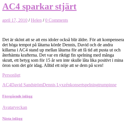
AC4 sparkar stjärt
april 17, 2010
/
Helen
/
0 Comments
Det är skönt att se att ens idoler också blir äldre. För att kompensera
det höga tempot på låtarna körde Dennis, David och de andra
killarna i AC4 stand up mellan låtarna för att få tid att pusta ut och
återhämta krafterna. Det var en riktigt fin spelning med många
skratt, ett betyg som för 15 år sen inte skulle låta lika positivt i mina
öron som det gör idag. Alltid ett nöje att se dem på scen!
Personligt
AC4
David Sandström
Dennis Lyxzén
konsert
spelning
trumpinne
Föregående inlägg
Avatarveckan
Nästa inlägg