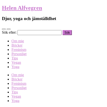
Helen Alfvegren
Djur, yoga och jämställdhet
Sök efter:
Om mig
Böcker
Feminism
Personligt
Tips
Vegan
Yoga
Om mig
Böcker
Feminism
Personligt
Tips
Vegan
Yoga