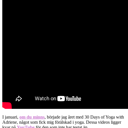
I januari,
om du minns
, började jag året med 30 Days of Yoga with
Adriene, något som fick mig förälskad i yoga. Dessa videos ligger
kvar på
YouTube
för den som inte har testat än.