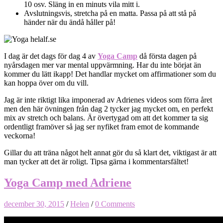
10 osv. Släng in en minuts vila mitt i.
Avslutningsvis, stretcha på en matta. Passa på att stå på
händer när du ändå håller på!
I dag är det dags för dag 4 av
Yoga Camp
då första dagen på
nyårsdagen mer var mental uppvärmning. Har du inte börjat än
kommer du lätt ikapp! Det handlar mycket om affirmationer som du
kan hoppa över om du vill.
Jag är inte riktigt lika imponerad av Adrienes videos som förra året
men den här övningen från dag 2 tycker jag mycket om, en perfekt
mix av stretch och balans. Är övertygad om att det kommer ta sig
ordentligt framöver så jag ser nyfiket fram emot de kommande
veckorna!
Gillar du att träna något helt annat gör du så klart det, viktigast är att
man tycker att det är roligt. Tipsa gärna i kommentarsfältet!
Yoga Camp med Adriene
december 30, 2015
/
Helen
/
0 Comments