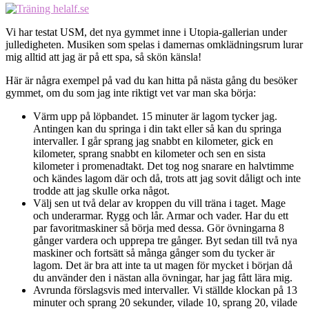
Vi har testat USM, det nya gymmet inne i Utopia-gallerian under
julledigheten. Musiken som spelas i damernas omklädningsrum lurar
mig alltid att jag är på ett spa, så skön känsla!
Här är några exempel på vad du kan hitta på nästa gång du besöker
gymmet, om du som jag inte riktigt vet var man ska börja:
Värm upp på löpbandet. 15 minuter är lagom tycker jag.
Antingen kan du springa i din takt eller så kan du springa
intervaller. I går sprang jag snabbt en kilometer, gick en
kilometer, sprang snabbt en kilometer och sen en sista
kilometer i promenadtakt. Det tog nog snarare en halvtimme
och kändes lagom där och då, trots att jag sovit dåligt och inte
trodde att jag skulle orka något.
Välj sen ut två delar av kroppen du vill träna i taget. Mage
och underarmar. Rygg och lår. Armar och vader. Har du ett
par favoritmaskiner så börja med dessa. Gör övningarna 8
gånger vardera och upprepa tre gånger. Byt sedan till två nya
maskiner och fortsätt så många gånger som du tycker är
lagom. Det är bra att inte ta ut magen för mycket i början då
du använder den i nästan alla övningar, har jag fått lära mig.
Avrunda förslagsvis med intervaller. Vi ställde klockan på 13
minuter och sprang 20 sekunder, vilade 10, sprang 20, vilade