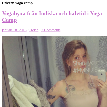
Etikett: Yoga camp
Yogabyxa från Indiska och halvtid i Yoga
Camp
januari 18, 2016
/
Helen
/
2 Comments