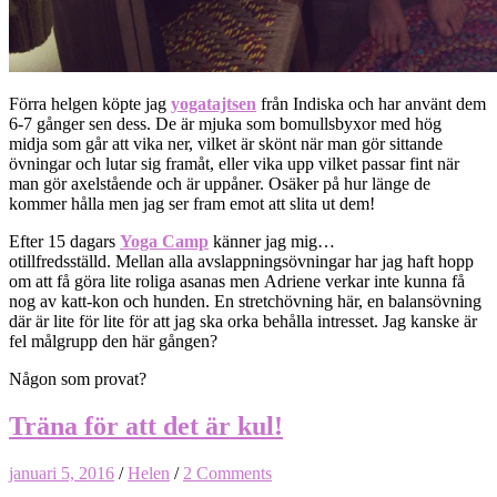
Förra helgen köpte jag
yogatajtsen
från Indiska och har använt dem
6-7 gånger sen dess. De är mjuka som bomullsbyxor med hög
midja som går att vika ner, vilket är skönt när man gör sittande
övningar och lutar sig framåt, eller vika upp vilket passar fint när
man gör axelstående och är uppåner. Osäker på hur länge de
kommer hålla men jag ser fram emot att slita ut dem!
Efter 15 dagars
Yoga Camp
känner jag mig…
otillfredsställd. Mellan alla avslappningsövningar har jag haft hopp
om att få göra lite roliga asanas men Adriene verkar inte kunna få
nog av katt-kon och hunden. En stretchövning här, en balansövning
där är lite för lite för att jag ska orka behålla intresset. Jag kanske är
fel målgrupp den här gången?
Någon som provat?
Träna för att det är kul!
januari 5, 2016
/
Helen
/
2 Comments