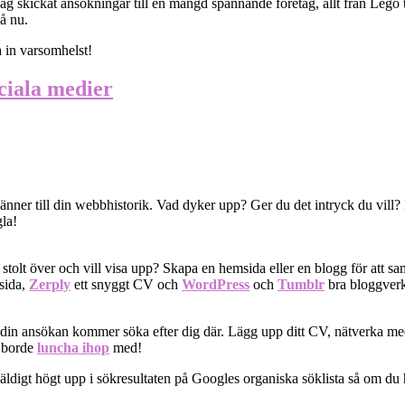
 jag skickat ansökningar till en mängd spännande företag, allt från Lego 
på nu.
a in varsomhelst!
ociala medier
änner till din webbhistorik. Vad dyker upp? Ger du det intryck du vill
la!
r stolt över och vill visa upp? Skapa en hemsida eller en blogg för att sa
sida,
Zerply
ett snyggt CV och
WordPress
och
Tumblr
bra bloggverk
 din ansökan kommer söka efter dig där. Lägg upp ditt CV, nätverka m
u borde
luncha ihop
med!
igt högt upp i sökresultaten på Googles organiska söklista så om du har