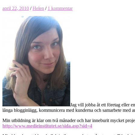
april 22, 2010
/
Helen
/
1 kommentar
Jag vill jobba åt ett företag eller
långa blogginlägg, kommunicera med kunderna och samarbete med andr
Min utbildning är klar om två månader och har inneburit mycket proj
http://www.medieinstitutet.se/sida.asp?sid=4