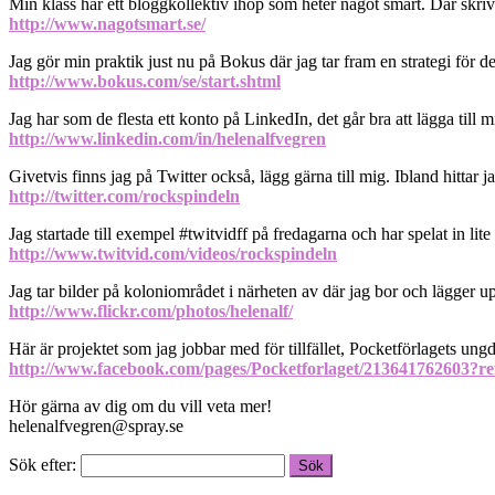
Min klass har ett bloggkollektiv ihop som heter något smart. Där skr
http://www.nagotsmart.se/
Jag gör min praktik just nu på Bokus där jag tar fram en strategi för der
http://www.bokus.com/se/start.shtml
Jag har som de flesta ett konto på LinkedIn, det går bra att lägga till m
http://www.linkedin.com/in/helenalfvegren
Givetvis finns jag på Twitter också, lägg gärna till mig. Ibland hittar jag
http://twitter.com/rockspindeln
Jag startade till exempel #twitvidff på fredagarna och har spelat in lit
http://www.twitvid.com/videos/rockspindeln
Jag tar bilder på koloniområdet i närheten av där jag bor och lägger u
http://www.flickr.com/photos/helenalf/
Här är projektet som jag jobbar med för tillfället, Pocketförlagets
http://www.facebook.com/pages/Pocketforlaget/213641762603?re
Hör gärna av dig om du vill veta mer!
helenalfvegren@spray.se
Sök efter: