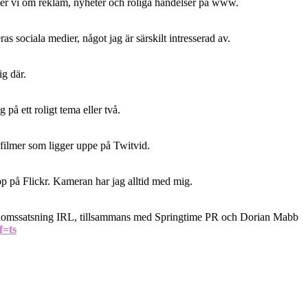
iver vi om reklam, nyheter och roliga händelser på www.
as sociala medier, något jag är särskilt intresserad av.
ig där.
 på ett roligt tema eller två.
e filmer som ligger uppe på Twitvid.
pp på Flickr. Kameran har jag alltid med mig.
 ungdomssatsning IRL, tillsammans med Springtime PR och Dorian Mabb
f=ts