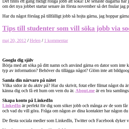
Det finns ett gäng riktigt roliga jobb att söka! De senaste dagarna har
om det nya jobbet startar senare än första november så det fnular jag 
Har du något förslag på tillfälligt jobb så hojta gärna, jag hoppar gärn
Tips till studenter som vill söka jobb via s
maj 20, 2012
/
Helen
/
1 kommentar
Googla dig själv
Börja med att söka på ditt namn och använd gärna en dator som inte k
typ av information? Behöver du tillägga något? Glöm inte att bildgoog
Samla din närvaro på nätet
Vilka sidor är du aktiv på? Har du skrivit, fotat eller filmat något du ä
känna dig och få ett hum om vem du är.
About.me
är en bra samlings
Skapa konto på LinkedIn
LinkedIn
är perfekt för dig som söker jobb och många av de som får
och vad du vill göra. Fråga om någon av dina kontakter har någon d
De flesta sociala medier som LinkedIn, Twitter och Facebook dyker väld