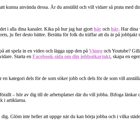
t att kunna använda dessa. Är du anställd och vill vidare så prata med 
et i alla dina kanaler. Kika på hur jag har gjort
här
och
här
. Har dina 
ets, ju fler desto bättre. Berätta för folk du träffar att du är på jobbjak
a på att spela in en video och lägga upp den på
Vimeo
och Youtube? Gilla
vidare. Starta en
Facebook-sida om din jobbsökarjakt
, skapa en ege
en kategori dels för de som söker jobb och dels för de som vill anstäl
rallt – hör av dig till de arbetsplatser där du vill jobba. Bifoga länkar
 i artiklarna.
dig. Glöm inte heller att uppge när du kan börja jobba och i vilka städ