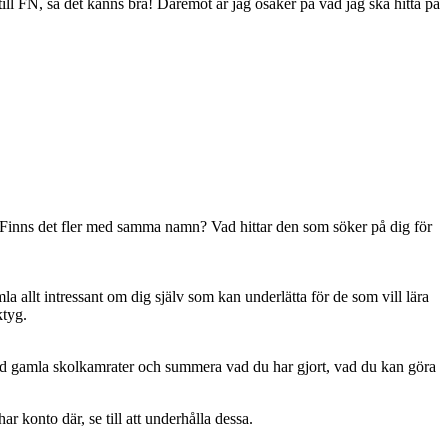
till FN, så det känns bra! Däremot är jag osäker på vad jag ska hitta på
? Finns det fler med samma namn? Vad hittar den som söker på dig för
mla allt intressant om dig själv som kan underlätta för de som vill lära
tyg.
ed gamla skolkamrater och summera vad du har gjort, vad du kan göra
 konto där, se till att underhålla dessa.