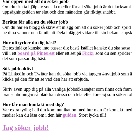
Var öppen med att du söker jobb
Om du ska ta hjälp av sociala medier för att söka jobb är det tacksam
uppsägningstiden tar slut och den månaden går riktigt snabbt.
Berätta för alla att du söker jobb
Om du har en blogg så skriv ett inlägg om att du söker jobb och sprid d
be dina vänner och familj att Dela inlägget vidare till sin bekantskapskr
Hur uttrycker du dig bäst?
Ett textinlägg kanske inte passar dig bäst? Istället kanske du ska sats
vill i ett
board på Pinterest
eller ett set på
Flickr
som du sen sprider 
det som passar dig bäst.
Sök jobb aktivt
På LinkedIn och Twitter kan du söka jobb via taggen #nyttjobb som är 
klicka på den för att se vad den har att erbjuda.
Skriv även upp dig på alla vanliga jobbsökarsajter som finns och framfö
branschtidningar så bläddra i dessa och leta efter företag som söker folk
Hur får man kontakt med dig?
Var extra tydlig i all din kommunikation med hur man får kontakt med 
medier kan du läsa om i den här
guiden
. Stort lycka till!
Jag söker jobb!