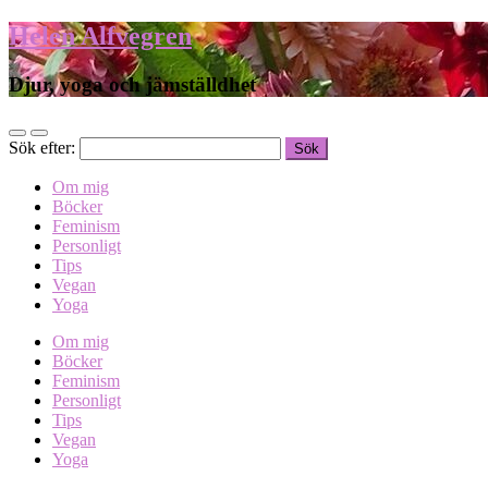
Helen Alfvegren
Djur, yoga och jämställdhet
Sök efter:
Om mig
Böcker
Feminism
Personligt
Tips
Vegan
Yoga
Om mig
Böcker
Feminism
Personligt
Tips
Vegan
Yoga