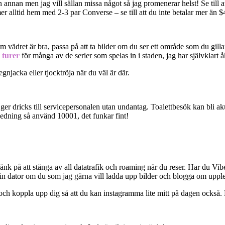
 en annan men jag vill sällan missa något så jag promenerar helst! Se till
r alltid hem med 2-3 par Converse – se till att du inte betalar mer än 
ädret är bra, passa på att ta bilder om du ser ett område som du gillar
e
turer
för många av de serier som spelas in i staden, jag har självklart 
gnjacka eller tjocktröja när du väl är där.
 ger dricks till servicepersonalen utan undantag. Toalettbesök kan bli ak
ledning så använd 10001, det funkar fint!
k på att stänga av all datatrafik och roaming när du reser. Har du Viber
g din dator om du som jag gärna vill ladda upp bilder och blogga om uppl
 och koppla upp dig så att du kan instagramma lite mitt på dagen också. Be