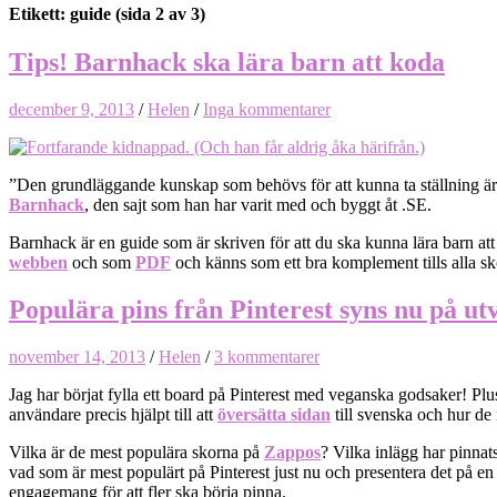
Etikett: guide
(sida 2 av 3)
Tips! Barnhack ska lära barn att koda
december 9, 2013
/
Helen
/
Inga kommentarer
”Den grundläggande kunskap som behövs för att kunna ta ställning är
Barnhack
, den sajt som han har varit med och byggt åt .SE.
Barnhack är en guide som är skriven för att du ska kunna lära barn att 
webben
och som
PDF
och känns som ett bra komplement tills alla sk
Populära pins från Pinterest syns nu på utv
november 14, 2013
/
Helen
/
3 kommentarer
Jag har börjat fylla ett board på Pinterest med veganska godsaker! Plus
användare precis hjälpt till att
översätta sidan
till svenska och hur de 
Vilka är de mest populära skorna på
Zappos
? Vilka inlägg har pinnat
vad som är mest populärt på Pinterest just nu och presentera det på en 
engagemang för att fler ska börja pinna.