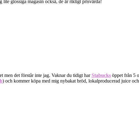
 lite glossiga magasin också, de är riktigt prisvärda!
et men det förstår inte jag. Vaknar du tidigt har
Stabucks
öppet från 5 o
b
) och kommer köpa med mig nybakat bröd, lokalproducerad juice och fär