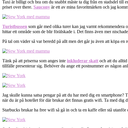
Taxi är billigt och bra om du snabbt måste ta dig från en stadsdel till
priset over there.
Saucony
är ett av mina favoritmärken och jag komme
Turistbussen
som går med olika turer kan jag varmt rekommendera om v
hittar ett område som de blir förälskade i. Det finns även mer nischad
På tal om väder så var beredd på allt men det går ju även att köpa en re
Tänk på att priserna som anges inte
inkluderar skatt
och att du alltid
tillfälle presenterar sig. Behöver du ange ett postnummer av någon an
Jag skulle kunna satsa pengar på att du har med dig en smartphone? Tän
när du är på hotellet för där brukar det finnas gratis wifi. Ta med di
Starbucks brukar ha free wifi så gå in och ta en kaffe eller stå utanför