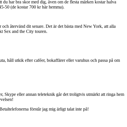
 att du har bra skor med dig, även om de flesta märken kostar halva
$45-50 (de kostar 700 kr här hemma).
 och återvänd dit senare. Det är det bästa med New York, att alla
åkt Sex and the City touren.
uta, håll utkik efter caféer, bokaffärer eller varuhus och passa på om
, Skype eller annan teleteknik går det troligtvis utmärkt att ringa hem
evelsen!
taltelefonerna förstår jag mig ärligt talat inte på!