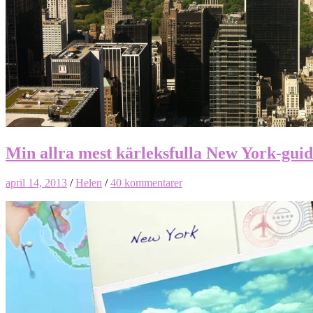
Min allra mest kärleksfulla New York-gui
april 14, 2013
/
Helen
/
40 kommentarer