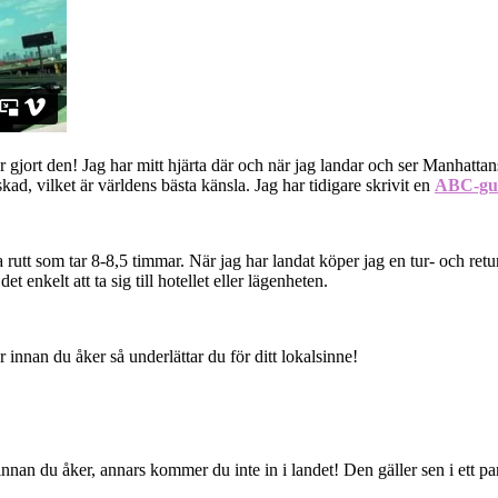
gjort den! Jag har mitt hjärta där och när jag landar och ser Manhatta
ad, vilket är världens bästa känsla. Jag har tidigare skrivit en
ABC-gu
 rutt som tar 8-8,5 timmar. När jag har landat köper jag en tur- och retu
 enkelt att ta sig till hotellet eller lägenheten.
nnan du åker så underlättar du för ditt lokalsinne!
 innan du åker, annars kommer du inte in i landet! Den gäller sen i ett p