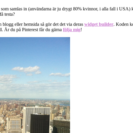
som samlas in (användarna är ju drygt 80% kvinnor, i alla fall i USA) k
å testa?
n blogg eller hemsida så gör det det via deras
widget builder
. Koden k
ll. Är du på Pinterest får du gärna
följa mig
!