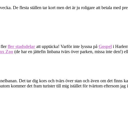
ecka. De flesta ställen tar kort men det är ju roligare att betala med pre
 fler
fler stadsdelar
att upptäcka! Varför inte lyssna på
Gospel
i Harlem,
nx Zoo
(de har en jättefin linbana tvärs över parken, missa inte den!) elle
elbanan. Det tar dig kors och tvärs över stan och även om det finns kart
sutom kommer det fram turister till mig istället för tvärtom eftersom jag