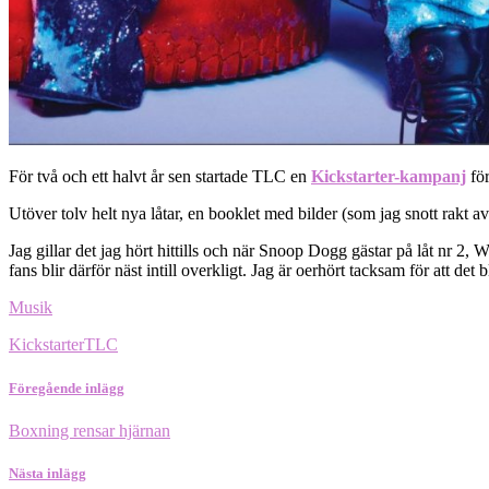
För två och ett halvt år sen startade TLC en
Kickstarter-kampanj
för
Utöver tolv helt nya låtar, en booklet med bilder (som jag snott rakt
Jag gillar det jag hört hittills och när Snoop Dogg gästar på låt nr 2,
fans blir därför näst intill overkligt. Jag är oerhört tacksam för att det 
Musik
Kickstarter
TLC
Föregående inlägg
Boxning rensar hjärnan
Nästa inlägg