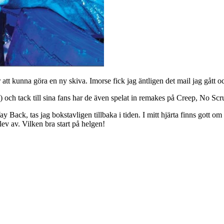
 att kunna göra en ny skiva. Imorse fick jag äntligen det mail jag gått o
 av) och tack till sina fans har de även spelat in remakes på Creep, No
 Way Back, tas jag bokstavligen tillbaka i tiden. I mitt hjärta finns got
blev av. Vilken bra start på helgen!