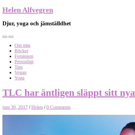
Helen Alfvegren
Djur, yoga och jämställdhet
Om mig
Böcker
Feminism
Personligt
Tips
Vegan
Yoga
TLC har äntligen släppt sitt ny
juni 30, 2017
/
Helen
/
0 Comments