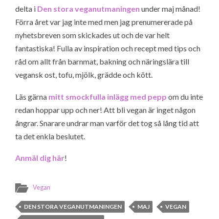
delta i
Den stora veganutmaningen
under maj månad!
Förra året var jag inte med men jag prenumererade på
nyhetsbreven som skickades ut och de var helt
fantastiska! Fulla av inspiration och recept med tips och
råd om allt från barnmat, bakning och näringslära till
vegansk ost, tofu, mjölk, grädde och kött.
Läs gärna
mitt smockfulla inlägg med pepp
om du inte
redan hoppar upp och ner! Att bli vegan är inget någon
ångrar. Snarare undrar man varför det tog så lång tid att
ta det enkla beslutet.
Anmäl dig här
!
Vegan
DEN STORA VEGANUTMANINGEN
MAJ
VEGAN