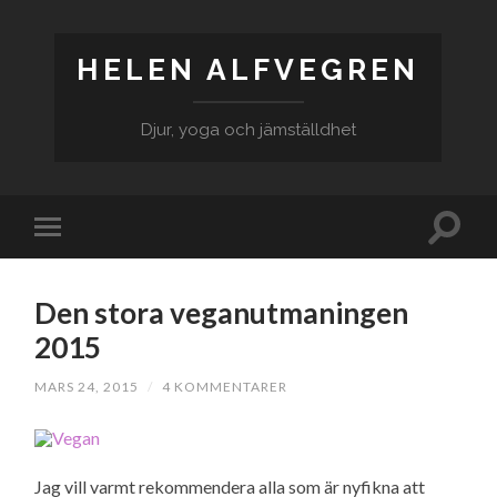
HELEN ALFVEGREN
Djur, yoga och jämställdhet
Den stora veganutmaningen
2015
MARS 24, 2015
/
4 KOMMENTARER
Jag vill varmt rekommendera alla som är nyfikna att