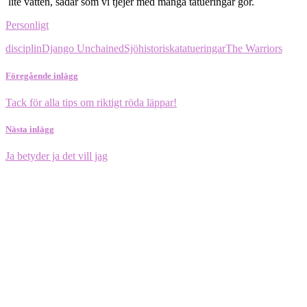
lite vatten, sådär som vi tjejer med många tatueringar gör.
Personligt
disciplin
Django Unchained
Sjöhistoriska
tatueringar
The Warriors
Föregående inlägg
Tack för alla tips om riktigt röda läppar!
Nästa inlägg
Ja betyder ja det vill jag