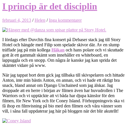
I princip är det disciplin
februari 4, 2013
/
Helen
/
Inga kommentarer
I lördags efter Duvchis fina konsert på Debaser stack jag till Story
Hotel och hängde med Filip som spelade skivor där. Av en slump
träffade jag på min kollega
Håkan
och hans polare och vi skrattade
gott åt ett gammalt skämt som innehåller en whiteboard, en
lappuggla och en snopp. Om några år kanske jag kan sprida det
skämtet vidare på www.
När jag tappat bort dem gick jag tillbaka till skivspelaren och hittade
Anton, inte min bästis Anton, en annan, och vi hade ett riktigt bra
snack, bland annat om Django Unchained som jag älskar. Jag
droppade att en herre i början av filmen även har huvudrollen i The
Warriors och vi upptäckte att vi båda har djupa känslor för den
filmen, för New York och för Coney Island. Förhoppningsvis ska vi
få ihop en filmvisning på bio med den filmen och våra vänner som
vill, i såna fall uppdaterar jag här på bloggen när det blir akutellt!