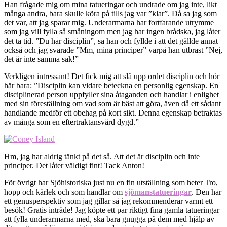
Han frågade mig om mina tatueringar och undrade om jag inte, likt
många andra, bara skulle köra på tills jag var ”klar”. Då sa jag som
det var, att jag sparar mig. Underarmarna har fortfarande utrymme
som jag vill fylla så småningom men jag har ingen brådska, jag låter
det ta tid. ”Du har disciplin”, sa han och fyllde i att det gällde annat
också och jag svarade ”Mm, mina principer” varpå han utbrast ”Nej,
det är inte samma sak!”
Verkligen intressant! Det fick mig att slå upp ordet disciplin och hör
här bara: ”Disciplin kan vidare beteckna en personlig egenskap. En
disciplinerad person uppfyller sina åtaganden och handlar i enlighet
med sin föreställning om vad som är bäst att göra, även då ett sådant
handlande medför ett obehag på kort sikt. Denna egenskap betraktas
av många som en eftertraktansvärd dygd.”
Hm, jag har aldrig tänkt på det så. Att det är disciplin och inte
principer. Det låter väldigt fint! Tack Anton!
För övrigt har Sjöhistoriska just nu en fin utställning som heter Tro,
hopp och kärlek och som handlar om
sjömanstatueringar
. Den har
ett genusperspektiv som jag gillar så jag rekommenderar varmt ett
besök! Gratis inträde! Jag köpte ett par riktigt fina gamla tatueringar
att fylla underarmarna med, ska bara gnugga på dem med hjälp av