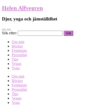
Helen Alfvegren
Djur, yoga och jämställdhet
Sök efter:
Om mig
Böcker
Feminism
Personligt
Tips
Vegan
Yoga
Om mig
Böcker
Feminism
Personligt
Tips
Vegan
Yoga