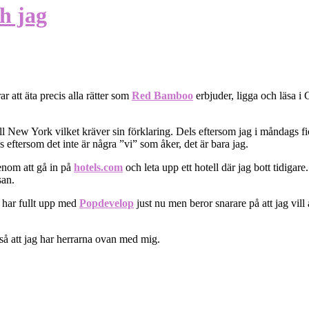
h jag
r att äta precis alla rätter som
Red Bamboo
erbjuder, ligga och läsa i
ill New York vilket kräver sin förklaring. Dels eftersom jag i måndags fi
 eftersom det inte är några ”vi” som åker, det är bara jag.
genom att gå in på
hotels.com
och leta upp ett hotell där jag bott tidiga
san.
n har fullt upp med
Popdevelop
just nu men beror snarare på att jag vill 
 så att jag har herrarna ovan med mig.