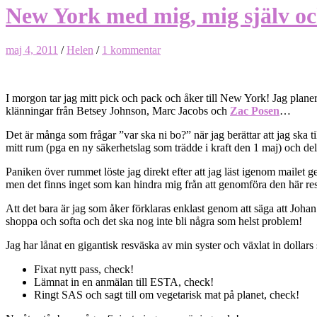
New York med mig, mig själv oc
maj 4, 2011
/
Helen
/
1 kommentar
I morgon tar jag mitt pick och pack och åker till New York! Jag planera
klänningar från Betsey Johnson, Marc Jacobs och
Zac Posen
…
Det är många som frågar ”var ska ni bo?” när jag berättar att jag ska t
mitt rum (pga en ny säkerhetslag som trädde i kraft den 1 maj) och dels
Paniken över rummet löste jag direkt efter att jag läst igenom mailet 
men det finns inget som kan hindra mig från att genomföra den här re
Att det bara är jag som åker förklaras enklast genom att säga att Joha
shoppa och softa och det ska nog inte bli några som helst problem!
Jag har lånat en gigantisk resväska av min syster och växlat in dollars
Fixat nytt pass, check!
Lämnat in en anmälan till ESTA, check!
Ringt SAS och sagt till om vegetarisk mat på planet, check!