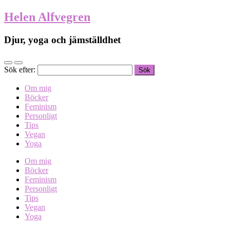
Helen Alfvegren
Djur, yoga och jämställdhet
Sök efter:
Om mig
Böcker
Feminism
Personligt
Tips
Vegan
Yoga
Om mig
Böcker
Feminism
Personligt
Tips
Vegan
Yoga