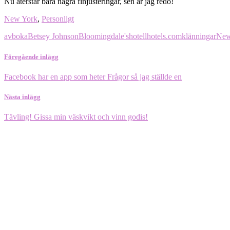
Nu återstår bara några finjusteringar, sen är jag redo!
New York
,
Personligt
avboka
Betsey Johnson
Bloomingdale's
hotell
hotels.com
klänningar
New
Föregående inlägg
Facebook har en app som heter Frågor så jag ställde en
Nästa inlägg
Tävling! Gissa min väskvikt och vinn godis!