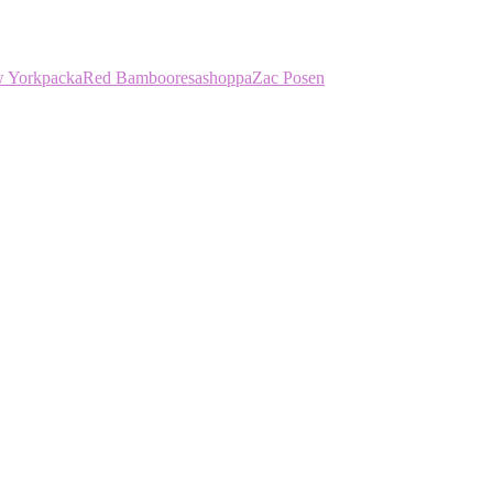
 York
packa
Red Bamboo
resa
shoppa
Zac Posen