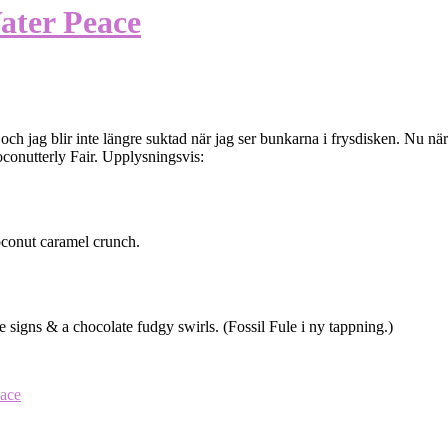
ater Peace
 och jag blir inte längre suktad när jag ser bunkarna i frysdisken. Nu n
conutterly Fair. Upplysningsvis:
oconut caramel crunch.
signs & a chocolate fudgy swirls. (Fossil Fule i ny tappning.)
ace