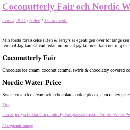
Coconutterly Fair och Nordic W
mars 4, 2011
/
Helen
/
2 Comments
Min första förälskelse i Ben & Jerry’s är egentligen över för länge sen
femma! Jag kan slå vad redan nu om att jag kommer kära ner mig i Co
Coconutterly Fair
Chocolate ice cream, coconut caramel swirls & chocolatey covered c
Nordic Water Price
Sweet cream ice cream with chocolate cookie pieces, chocolatey peace 
Tips
ben & jerrys
choklad
Coconutterly Fair
glass
kokos
kola
Nordic Water Pe
Föregående inlägg