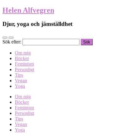
Helen Alfvegren
Djur, yoga och jämställdhet
Sök efter:
Om mig
Böcker
Feminism
Personligt
Tips
Vegan
Yoga
Om mig
Böcker
Feminism
Personligt
Tips
Vegan
Yoga