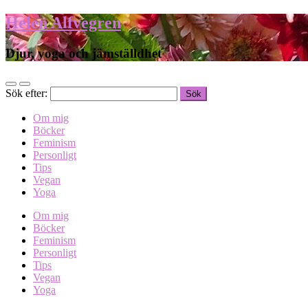
Helen Alfvegren
Djur, yoga och jämställdhet
Sök efter:
Om mig
Böcker
Feminism
Personligt
Tips
Vegan
Yoga
Om mig
Böcker
Feminism
Personligt
Tips
Vegan
Yoga