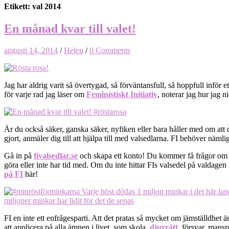
Etikett: val 2014
En månad kvar till valet!
augusti 14, 2014
/
Helen
/
0 Comments
Jag har aldrig varit så övertygad, så förväntansfull, så hoppfull inför
för varje rad jag läser om
Feministiskt Initiativ
, noterar jag hur jag 
Är du också säker, ganska säker, nyfiken eller bara håller med om att d
gjort, anmäler dig till att hjälpa till med valsedlarna. FI behöver näm
Gå in på
fivalsedlar.se
och skapa ett konto! Du kommer få frågor om vad 
göra eller inte har tid med. Om du inte hittar FIs valsedel på valdage
på FI
här!
FI en inte ett enfrågesparti. Att det pratas så mycket om jämställdhet ä
att applicera på alla ämnen i livet, som skola,
djurrätt
, försvar, mans