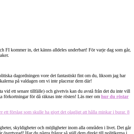
 och FI kommer in, det känns alldeles underbart! För varje dag som går,
aker.
olitiska dagordningen vore det fantastiskt fint om du, liksom jag har
lokalerna på valdagen om vi inte placerar dem där!
id ett senare tillfälle) och givetvis kan du avstå från det du inte vill
nga förkortningar för då räknas inte rösten! Läs mer om
hur du röstar
tigheter, skyldigheter och möjligheter inom alla områden i livet. Det går
 övertygad! Har du några frågor så ställ dem direkt till politikerna i