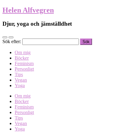
Helen Alfvegren
Djur, yoga och jämställdhet
Sök efter:
Om mig
Böcker
Feminism
Personligt
Tips
Vegan
Yoga
Om mig
Böcker
Feminism
Personligt
Tips
Vegan
Yoga