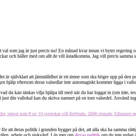
 ett val som jag är just precis nu! En månad kvar innan vi byter regering
nickar och håller med om allt de vill åstadkomma. Jag vill precis samma s
et är självklart att jämställdhet är ett ämne som ska högre upp på den p
ligen hjälp eftersom deras valsedlar inte automagiskt kommer ligga i val
du kan tänkas vilja hjälpa till med när du har loggat in (om inte, testa v
n i just din vallokal kan du skriva namnet på en tom valsedel. Använd i
r för att deras politik i grunden bygger på det, att alla ska ha samma rät
rollen, arbete och sjukvård. Läs mer om
deras politik
om du inte redan är