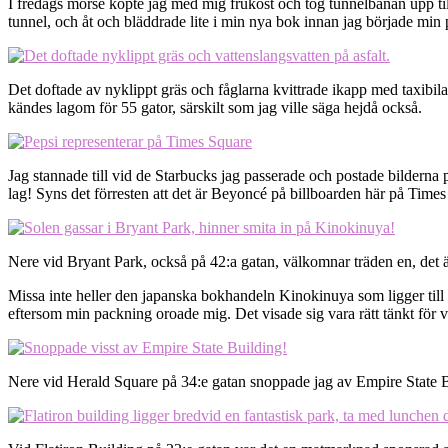
I fredags morse köpte jag med mig frukost och tog tunnelbanan upp til
tunnel, och åt och bläddrade lite i min nya bok innan jag började min
Det doftade av nyklippt gräs och fåglarna kvittrade ikapp med taxibilar
kändes lagom för 55 gator, särskilt som jag ville säga hejdå också.
Jag stannade till vid de Starbucks jag passerade och postade bilderna p
lag! Syns det förresten att det är Beyoncé på billboarden här på Time
Nere vid Bryant Park, också på 42:a gatan, välkomnar träden en, det är e
Missa inte heller den japanska bokhandeln Kinokinuya som ligger till
eftersom min packning oroade mig. Det visade sig vara rätt tänkt för
Nere vid Herald Square på 34:e gatan snoppade jag av Empire State Bui