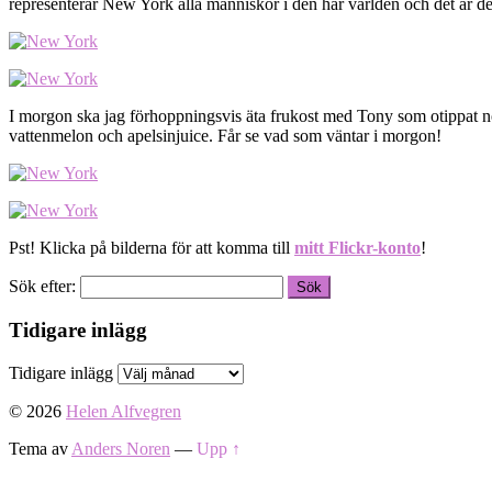
representerar New York alla människor i den här världen och det är det
I morgon ska jag förhoppningsvis äta frukost med Tony som otippat 
vattenmelon och apelsinjuice. Får se vad som väntar i morgon!
Pst! Klicka på bilderna för att komma till
mitt Flickr-konto
!
Sök efter:
Tidigare inlägg
Tidigare inlägg
© 2026
Helen Alfvegren
Tema av
Anders Noren
—
Upp ↑