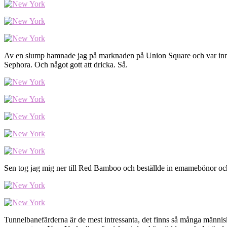
Av en slump hamnade jag på marknaden på Union Square och var inne 
Sephora. Och något gott att dricka. Så.
Sen tog jag mig ner till Red Bamboo och beställde in emamebönor och C
Tunnelbanefärderna är de mest intressanta, det finns så många människo