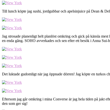
Till lunch köpte jag sushi, jordgubbar och apelsinjuice på Dean & Del
Jag strosade planenligt helt planlöst omkring och gick på känsla mest hel
en enda gång. SOHO avverkades och sen efter ett besök i Anna Sui-but
Det luktade gudomligt när jag öppnade dörren! Jag köpte en turkos cho
Eftersom jag går omkring i mina Converse är jag hela tiden på jakt efte
den som ger sig!