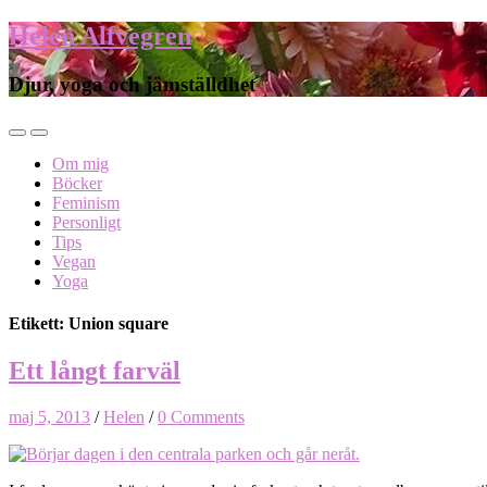
Helen Alfvegren
Djur, yoga och jämställdhet
Om mig
Böcker
Feminism
Personligt
Tips
Vegan
Yoga
Etikett: Union square
Ett långt farväl
maj 5, 2013
/
Helen
/
0 Comments