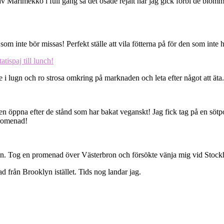
Marimekko i full gång så det osade rejält när jag gick förbi de blommiga
m inte bör missas! Perfekt ställe att vila fötterna på för den som inte ha
e i lugn och ro strosa omkring på marknaden och leta efter något att äta.
 öppna efter de stånd som har bakat veganskt! Jag fick tag på en sötpot
promenad!
a igen. Tog en promenad över Västerbron och försökte vänja mig vid Sto
d från Brooklyn istället. Tids nog landar jag.