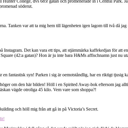
l Hunter College, dvs 68:e gatan och promenerade in i Central Park. Ja
 promenad söderut.
na. Tanken var att ta mig hem till lägenheten igen lagom till två då jag
å Instagram. Det kan vara ett tips, att stjärnmärka kaffekedjan för att en
s Square (42:a gatan)? Hon är ju inte bara H&Ms affischnamn just nu ut
n fantastisk syn! Parken i sig är oemotståndlig, har en riktigt tjusig kar
 höger om den här bilden! Höll i en Spirited Away-bok eftersom jag all
 väskan vägde otroliga 45 kilo. Vem vare som shoppa?!
lding och höll mig från att gå in på Victoria’s Secret.