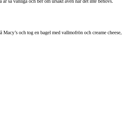
a är så vänliga och ber om ursäkt även när det inte behövs.
 på Macy’s och tog en bagel med vallmofrön och creame cheese,