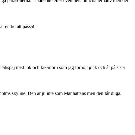
 parasollerna. Tittade lite efter eventuella lunchalternativ men det
r en tid att passa!
atispaj med lök och kikärtor i som jag förnöjt gick och åt på sista
ckholms skyline. Den är ju inte som Manhattans men den får duga.