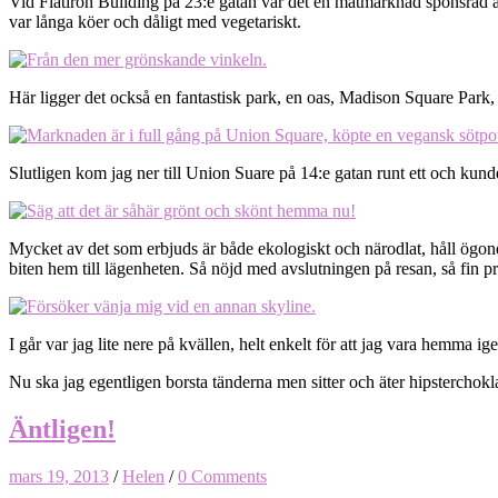
Vid Flatiron Building på 23:e gatan var det en matmarknad sponsrad av 
var långa köer och dåligt med vegetariskt.
Här ligger det också en fantastisk park, en oas, Madison Square Park, so
Slutligen kom jag ner till Union Suare på 14:e gatan runt ett och kund
Mycket av det som erbjuds är både ekologiskt och närodlat, håll ögonen
biten hem till lägenheten. Så nöjd med avslutningen på resan, så fin 
I går var jag lite nere på kvällen, helt enkelt för att jag vara hemm
Nu ska jag egentligen borsta tänderna men sitter och äter hipsterchokla
Äntligen!
mars 19, 2013
/
Helen
/
0 Comments