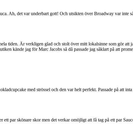
uca. Ah, det var underbart gott! Och utsikten över Broadway var inte s
a tiden. Är verkligen glad och stolt över mitt lokalsinne som gör att jag 
iken kände jag för Marc Jacobs så då passade jag såklart på att promen
kladcupcake med strössel och den var helt perfekt. Passade på att inta 
r ett par skönare skor men det verkar omöjligt att få tag på ett par Sau