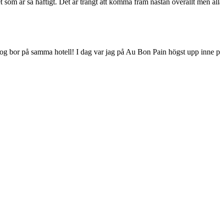
 som är så häftigt. Det är trångt att komma fram nästan överallt men all
nog bor på samma hotell! I dag var jag på Au Bon Pain högst upp inne