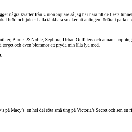
 några kvarter från Union Square så jag har nära till de flesta tunnelb
kat bröd och juicer i alla tänkbara smaker att antingen förtära i parken e
butiker, Barnes & Noble, Sephora, Urban Outfitters och annan shopping. Ja
 torget och även blommor att pryda min lilla lya med.
t.
å Macy’s, en hel del söta små ting på Victoria’s Secret och sen en rik