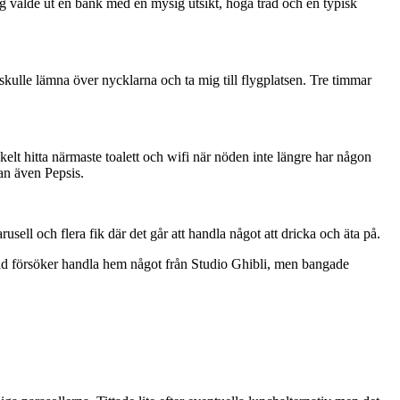
g valde ut en bänk med en mysig utsikt, höga träd och en typisk
 skulle lämna över nycklarna och ta mig till flygplatsen. Tre timmar
kelt hitta närmaste toalett och wifi när nöden inte längre har någon
an även Pepsis.
usell och flera fik där det går att handla något att dricka och äta på.
tid försöker handla hem något från Studio Ghibli, men bangade