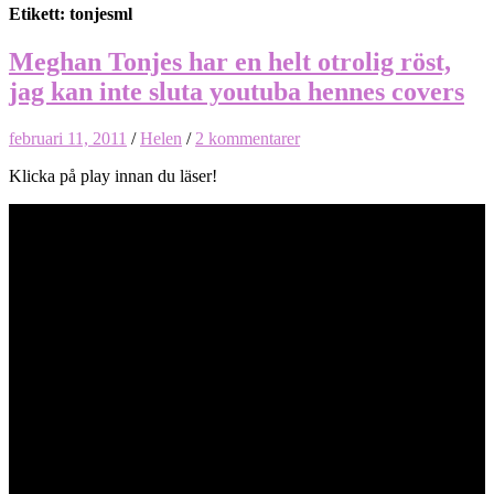
Etikett: tonjesml
Meghan Tonjes har en helt otrolig röst,
jag kan inte sluta youtuba hennes covers
februari 11, 2011
/
Helen
/
2 kommentarer
Klicka på play innan du läser!