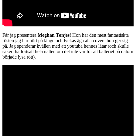
Får jag presentera
Meghan Tonjes
! Hon har den mest fantastiskta
rösten jag har hört på länge och lyckas äga alla covers hon ger sig
på. Jag spenderar kvällen med att youtuba hennes låtar (och skulle
säkert ha fortsatt hela natten om det inte var för att batteriet på datorn
började lysa rött).