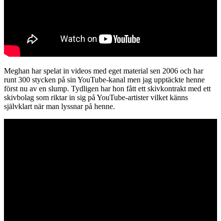
Meghan har spelat in videos med eget material sen 2006 och har
runt 300 stycken på sin YouTube-kanal men jag upptäckte henne
först nu av en slump. Tydligen har hon fått ett skivkontrakt med ett
skivbolag som riktar in sig på YouTube-artister vilket känns
självklart när man lyssnar på henne.