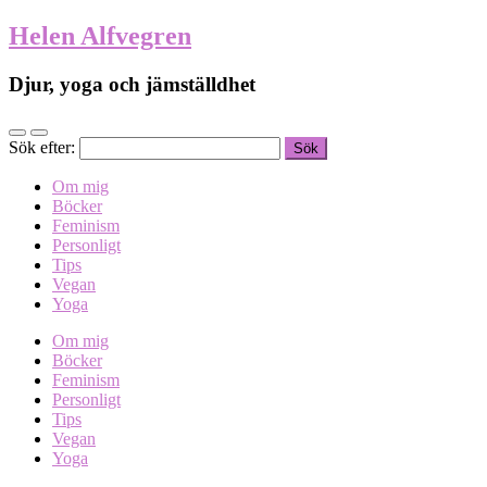
Helen Alfvegren
Djur, yoga och jämställdhet
Sök efter:
Om mig
Böcker
Feminism
Personligt
Tips
Vegan
Yoga
Om mig
Böcker
Feminism
Personligt
Tips
Vegan
Yoga