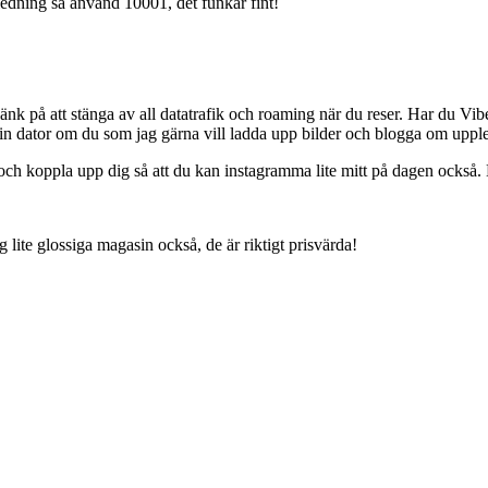
ledning så använd 10001, det funkar fint!
k på att stänga av all datatrafik och roaming när du reser. Har du Viber
g din dator om du som jag gärna vill ladda upp bilder och blogga om uppl
 och koppla upp dig så att du kan instagramma lite mitt på dagen också. Be
 lite glossiga magasin också, de är riktigt prisvärda!