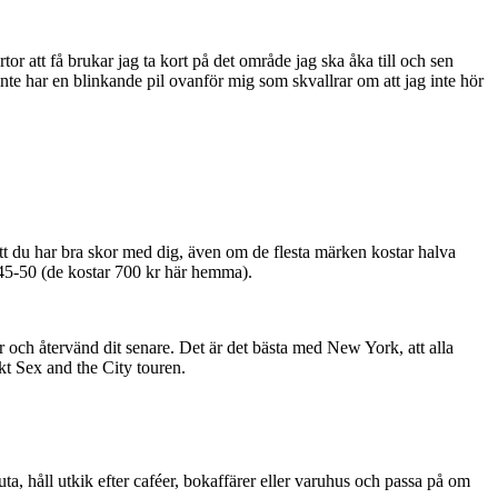
or att få brukar jag ta kort på det område jag ska åka till och sen
 inte har en blinkande pil ovanför mig som skvallrar om att jag inte hör
 att du har bra skor med dig, även om de flesta märken kostar halva
$45-50 (de kostar 700 kr här hemma).
 och återvänd dit senare. Det är det bästa med New York, att alla
åkt Sex and the City touren.
uta, håll utkik efter caféer, bokaffärer eller varuhus och passa på om