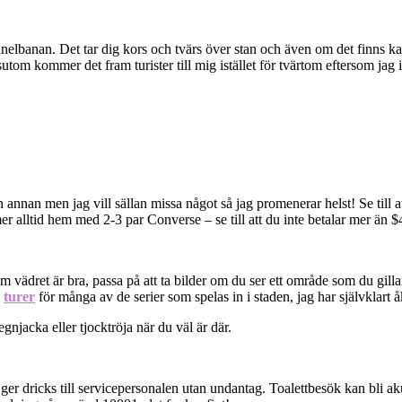
elbanan. Det tar dig kors och tvärs över stan och även om det finns kart
sutom kommer det fram turister till mig istället för tvärtom eftersom jag
 en annan men jag vill sällan missa något så jag promenerar helst! Se till
r alltid hem med 2-3 par Converse – se till att du inte betalar mer än 
ädret är bra, passa på att ta bilder om du ser ett område som du gillar
e
turer
för många av de serier som spelas in i staden, jag har självklart 
gnjacka eller tjocktröja när du väl är där.
 ger dricks till servicepersonalen utan undantag. Toalettbesök kan bli ak