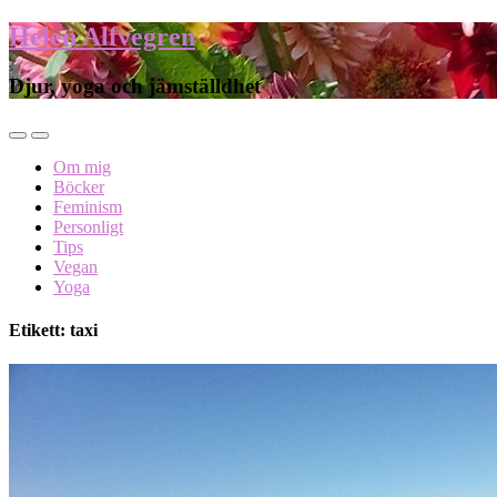
Helen Alfvegren
Djur, yoga och jämställdhet
Om mig
Böcker
Feminism
Personligt
Tips
Vegan
Yoga
Etikett: taxi