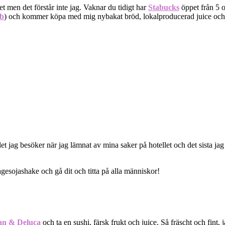
et men det förstår inte jag. Vaknar du tidigt har
Stabucks
öppet från 5 o
b
) och kommer köpa med mig nybakat bröd, lokalproducerad juice och fär
ället jag besöker när jag lämnat av mina saker på hotellet och det sista 
gesojashake och gå dit och titta på alla människor!
an & Deluca
och ta en sushi, färsk frukt och juice. Så fräscht och fint,