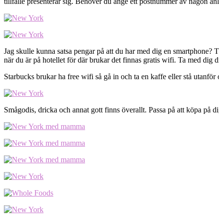
tillfälle presenterar sig. Behöver du ange ett postnummer av någon an
Jag skulle kunna satsa pengar på att du har med dig en smartphone? Tän
när du är på hotellet för där brukar det finnas gratis wifi. Ta med di
Starbucks brukar ha free wifi så gå in och ta en kaffe eller stå utanför
Smågodis, dricka och annat gott finns överallt. Passa på att köpa på dig