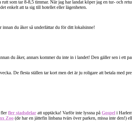
 rutt som tar 8-8,5 timmar. När jag har landat köper jag en tur- och retu
 enkelt att ta sig till hotellet eller lägenheten.
nnan du åker så underlättar du för ditt lokalsinne!
 innan du åker, annars kommer du inte in i landet! Den gäller sen i ett p
ecka. De flesta ställen tar kort men det är ju roligare att betala med pre
 fler
fler stadsdelar
att upptäcka! Varför inte lyssna på
Gospel
i Harlem,
nx Zoo
(de har en jättefin linbana tvärs över parken, missa inte den!) elle