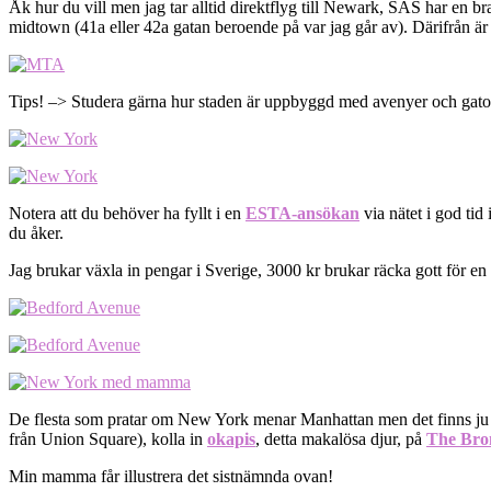
Åk hur du vill men jag tar alltid direktflyg till Newark, SAS har en bra
midtown (41a eller 42a gatan beroende på var jag går av). Därifrån är det
Tips! –> Studera gärna hur staden är uppbyggd med avenyer och gator i
Notera att du behöver ha fyllt i en
ESTA-ansökan
via nätet i god tid
du åker.
Jag brukar växla in pengar i Sverige, 3000 kr brukar räcka gott för en v
De flesta som pratar om New York menar Manhattan men det finns ju
från Union Square), kolla in
okapis
, detta makalösa djur, på
The Bro
Min mamma får illustrera det sistnämnda ovan!