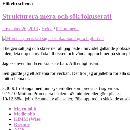
Etikett: schema
Strukturera mera och sök fokuserat!
november 26, 2013
/
Helen
/
0 Comments
I helgen satt jag och skrev ner allt jag hade i huvudet gällande jobbsök
julen, leta upp en ny låda till frysen och vända upp och ner på strump
Jag ska även binda en krans av barr. Allt enligt listan!
Sen gjorde jag ett schema för veckan. Det tror jag är jättebra för alla
mitt schema ut:
8.30-9.15 Hänga med min systerdotter som precis lärt sig vinka.
9.15-10 Motion. Promenera i solen i 45 minuter eller göra pilates.
10-12 Söka jobb. Scanna av alla sajter, följa upp redan skickade ans
Metro jobb
Mediejobb
KIMM (Wise)
Resumé
AMS