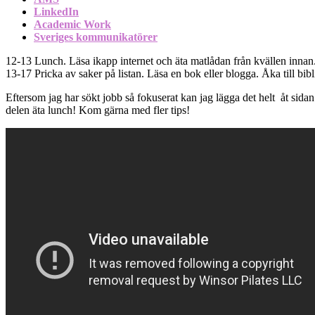
LinkedIn
Academic Work
Sveriges kommunikatörer
12-13 Lunch. Läsa ikapp internet och äta matlådan från kvällen innan
13-17 Pricka av saker på listan. Läsa en bok eller blogga. Åka till bi
Eftersom jag har sökt jobb så fokuserat kan jag lägga det helt åt sid
delen äta lunch! Kom gärna med fler tips!