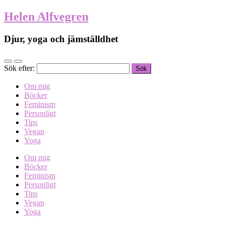
Helen Alfvegren
Djur, yoga och jämställdhet
Sök efter:
Om mig
Böcker
Feminism
Personligt
Tips
Vegan
Yoga
Om mig
Böcker
Feminism
Personligt
Tips
Vegan
Yoga