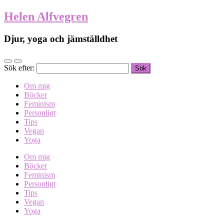
Helen Alfvegren
Djur, yoga och jämställdhet
Sök efter:
Om mig
Böcker
Feminism
Personligt
Tips
Vegan
Yoga
Om mig
Böcker
Feminism
Personligt
Tips
Vegan
Yoga