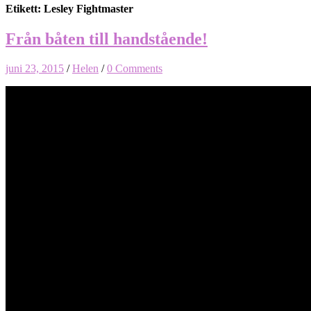
Etikett: Lesley Fightmaster
Från båten till handstående!
juni 23, 2015
/
Helen
/
0 Comments