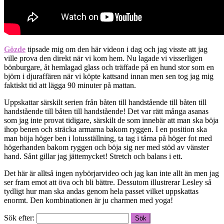
Gözde
tipsade mig om den här videon i dag och jag visste att jag
ville prova den direkt när vi kom hem. Nu lagade vi visserligen
bönburgare, åt hemlagad glass och träffade på en hund stor som en
björn i djuraffären när vi köpte kattsand innan men sen tog jag mig
faktiskt tid att lägga 90 minuter på mattan.
Uppskattar särskilt serien från båten till handstående till båten till
handstående till båten till handstående! Det var rätt många asanas
som jag inte provat tidigare, särskilt de som innebär att man ska böja
ihop benen och sträcka armarna bakom ryggen. I en position ska
man böja höger ben i lotusställning, ta tag i tårna på höger fot med
högerhanden bakom ryggen och böja sig ner med stöd av vänster
hand. Sånt gillar jag jättemycket! Stretch och balans i ett.
Det här är alltså ingen nybörjarvideo och jag kan inte allt än men jag
ser fram emot att öva och bli bättre. Dessutom illustrerar Lesley så
tydligt hur man ska andas genom hela passet vilket uppskattas
enormt. Den kombinationen är ju charmen med yoga!
Sök efter: