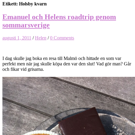
Etikett: Holsby kvarn
Emanuel och Helens roadtrip genom
sommarsverige
augusti 1, 2011
/
Helen
/
0 Comments
I dag skulle jag boka en resa till Malmö och hittade en som var
perfekt men när jag skulle köpa den var den slut! Vad gör man? Går
och fikar vid grisarna.