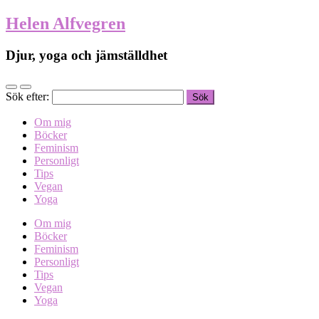
Helen Alfvegren
Djur, yoga och jämställdhet
Sök efter:
Om mig
Böcker
Feminism
Personligt
Tips
Vegan
Yoga
Om mig
Böcker
Feminism
Personligt
Tips
Vegan
Yoga