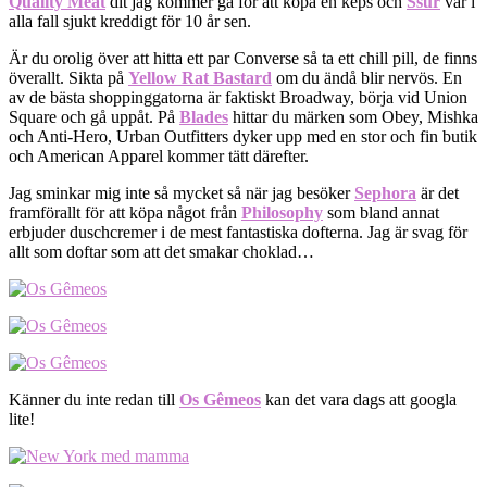
Quality Meat
dit jag kommer gå för att köpa en keps och
Ssur
var i
alla fall sjukt kreddigt för 10 år sen.
Är du orolig över att hitta ett par Converse så ta ett chill pill, de finns
överallt. Sikta på
Yellow Rat Bastard
om du ändå blir nervös. En
av de bästa shoppinggatorna är faktiskt Broadway, börja vid Union
Square och gå uppåt. På
Blades
hittar du märken som Obey, Mishka
och Anti-Hero, Urban Outfitters dyker upp med en stor och fin butik
och American Apparel kommer tätt därefter.
Jag sminkar mig inte så mycket så när jag besöker
Sephora
är det
framförallt för att köpa något från
Philosophy
som bland annat
erbjuder duschcremer i de mest fantastiska dofterna. Jag är svag för
allt som doftar som att det smakar choklad…
Känner du inte redan till
Os Gêmeos
kan det vara dags att googla
lite!