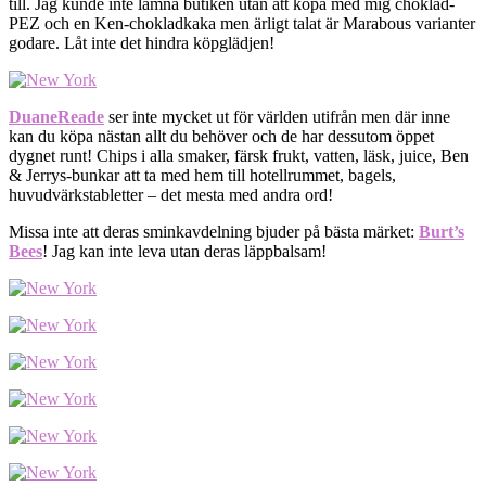
till. Jag kunde inte lämna butiken utan att köpa med mig choklad-
PEZ och en Ken-chokladkaka men ärligt talat är Marabous varianter
godare. Låt inte det hindra köpglädjen!
DuaneReade
ser inte mycket ut för världen utifrån men där inne
kan du köpa nästan allt du behöver och de har dessutom öppet
dygnet runt! Chips i alla smaker, färsk frukt, vatten, läsk, juice, Ben
& Jerrys-bunkar att ta med hem till hotellrummet, bagels,
huvudvärkstabletter – det mesta med andra ord!
Missa inte att deras sminkavdelning bjuder på bästa märket:
Burt’s
Bees
! Jag kan inte leva utan deras läppbalsam!