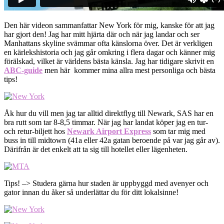
Den här videon sammanfattar New York för mig, kanske för att jag
har gjort den! Jag har mitt hjärta där och när jag landar och ser
Manhattans skyline svämmar ofta känslorna över. Det är verkligen
en kärlekshistoria och jag går omkring i flera dagar och känner mig
förälskad, vilket är världens bästa känsla. Jag har tidigare skrivit en
ABC-guide
men här kommer mina allra mest personliga och bästa
tips!
Åk hur du vill men jag tar alltid direktflyg till Newark, SAS har en
bra rutt som tar 8-8,5 timmar. När jag har landat köper jag en tur-
och retur-biljett hos
Newark Airport Express
som tar mig med
buss in till midtown (41a eller 42a gatan beroende på var jag går av).
Därifrån är det enkelt att ta sig till hotellet eller lägenheten.
Tips! –> Studera gärna hur staden är uppbyggd med avenyer och
gator innan du åker så underlättar du för ditt lokalsinne!