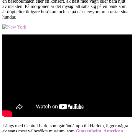
en basebollmatch eller en konsert, åk häst med vagn eller bara njut
av utsikten. På morgonen är det mysigt att sätta sig på en bänk som
är döpt efter tidigare besökare och se på när newyorkarna rastar sina
hundar.
Längs med Central Park, som går ändå upp till Harlem, ligger några
av stans mest välbesökta museum, som
Guggenheim
,
American