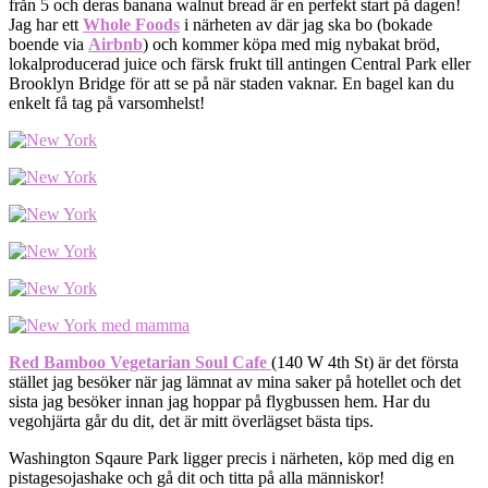
från 5 och deras banana walnut bread är en perfekt start på dagen!
Jag har ett
Whole Foods
i närheten av där jag ska bo (bokade
boende via
Airbnb
) och kommer köpa med mig nybakat bröd,
lokalproducerad juice och färsk frukt till antingen Central Park eller
Brooklyn Bridge för att se på när staden vaknar. En bagel kan du
enkelt få tag på varsomhelst!
Red Bamboo Vegetarian Soul Cafe
(140 W 4th St) är det första
stället jag besöker när jag lämnat av mina saker på hotellet och det
sista jag besöker innan jag hoppar på flygbussen hem. Har du
vegohjärta går du dit, det är mitt överlägset bästa tips.
Washington Sqaure Park ligger precis i närheten, köp med dig en
pistagesojashake och gå dit och titta på alla människor!