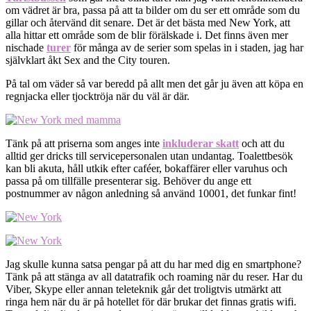
om vädret är bra, passa på att ta bilder om du ser ett område som du
gillar och återvänd dit senare. Det är det bästa med New York, att
alla hittar ett område som de blir förälskade i. Det finns även mer
nischade
turer
för många av de serier som spelas in i staden, jag har
självklart åkt Sex and the City touren.
På tal om väder så var beredd på allt men det går ju även att köpa en
regnjacka eller tjocktröja när du väl är där.
Tänk på att priserna som anges inte
inkluderar skatt
och att du
alltid ger dricks till servicepersonalen utan undantag. Toalettbesök
kan bli akuta, håll utkik efter caféer, bokaffärer eller varuhus och
passa på om tillfälle presenterar sig. Behöver du ange ett
postnummer av någon anledning så använd 10001, det funkar fint!
Jag skulle kunna satsa pengar på att du har med dig en smartphone?
Tänk på att stänga av all datatrafik och roaming när du reser. Har du
Viber, Skype eller annan teleteknik går det troligtvis utmärkt att
ringa hem när du är på hotellet för där brukar det finnas gratis wifi.