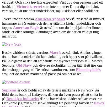
värt det! Och vilka trevliga expediter! Väg upp den pengen med ett
besök till
Victoria’s secret
som inte kommer lämna dig tomhänt,
vare sig du är ute efter underkläder, mjukiskläder eller badkläder.
Tveka inte att besöka
American Apparel
också, priserna är mycket
humanare än i Sverige och de har jättefina kjolar, underkläder och
toppar.
American Eagle
är också bra om du är på jakt efter linnen,
sandaler eller somriga klänningar, även om de har en väldigt ung
målgrupp.
Besök världens största varuhus
Macy’s
också, tänk Åhléns gånger
tio, de har alla märken du kan tänka dig och öppet sent på kvällarna.
På 34:e gatan är det lätt att handla för mycket eftersom VS, Macy’s,
Sephora,
Old Navy
och diverse skobutiker ligger tätt. Hett tips om
du är shoppingsugen! De största varuhusen, som
Bloomingdale’s
,
erbjuder de största märkena så passa på om det är rea!
Supreme
är och förblir ett av de fetaste märkena i New York, gå
förbi deras butik på Lafayette, då kan du även passa på att smita in
på
Brooklyn Industries
där de har väskor, kläder och accessoarer.
Där köpte jag min Refused-klänning! En personlig favorit är
Dave’s