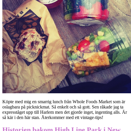
Köpte med mig en smarrig lunch från Whole Foods Market som är
oslagbara på picknickmat. Så enkelt och så gott. Sen råkade jag ta
expresståget upp till Harlem men det gjorde inget, ingenting alls. Är
så kär i den här stan. Återkommer med ett vintage-tips!
Historien bakom High Line Park i New