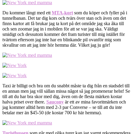
Du kommer långt med ett
MTA-kort
som du köper och fyller på i
tunnelbanan. Det tar dig kors och tvärs över stan och även om det
finns kartor att få brukar jag ta kort på det område jag ska åka till
och sen zoomar jag in i mobilen för att se var jag ska. Väldigt
smidigt och dessutom kommer det fram turister till mig istället för
tvärtom eftersom jag inte har en blinkande pil ovanför mig som
skvallrar om att jag inte hör hemma där. Vilket jag ju gör!
Taxi är billigt och bra om du snabbt måste ta dig från en stadsdel till
en annan men jag vill sällan missa något så jag promenerar helst! Se
till att du har bra skor med dig, även om de flesta märken kostar
halva priset over there.
Saucony
är ett av mina favoritmärken och
jag kommer alltid hem med 2-3 par Converse – se till att du inte
betalar mer än $45-50 (de kostar 700 kr här hemma).
Turistbussen
som går med olika turer kan jag varmt rekommendera