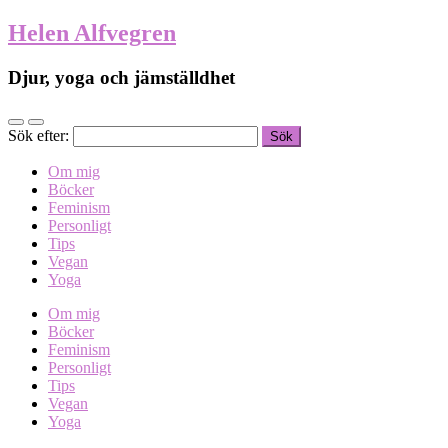
Helen Alfvegren
Djur, yoga och jämställdhet
Sök efter:
Om mig
Böcker
Feminism
Personligt
Tips
Vegan
Yoga
Om mig
Böcker
Feminism
Personligt
Tips
Vegan
Yoga