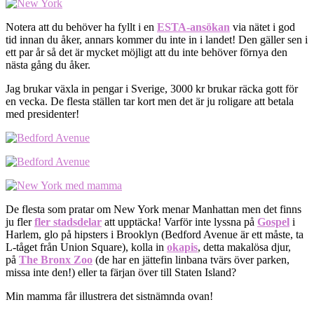
Notera att du behöver ha fyllt i en
ESTA-ansökan
via nätet i god
tid innan du åker, annars kommer du inte in i landet! Den gäller sen i
ett par år så det är mycket möjligt att du inte behöver förnya den
nästa gång du åker.
Jag brukar växla in pengar i Sverige, 3000 kr brukar räcka gott för
en vecka. De flesta ställen tar kort men det är ju roligare att betala
med presidenter!
De flesta som pratar om New York menar Manhattan men det finns
ju fler
fler stadsdelar
att upptäcka! Varför inte lyssna på
Gospel
i
Harlem, glo på hipsters i Brooklyn (Bedford Avenue är ett måste, ta
L-tåget från Union Square), kolla in
okapis
, detta makalösa djur,
på
The Bronx Zoo
(de har en jättefin linbana tvärs över parken,
missa inte den!) eller ta färjan över till Staten Island?
Min mamma får illustrera det sistnämnda ovan!