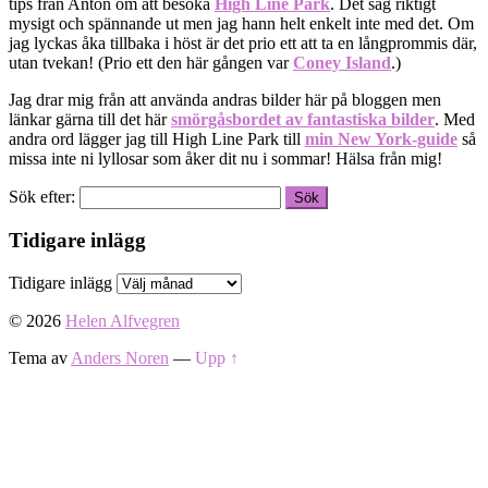
tips från Anton om att besöka
High Line Park
. Det såg riktigt
mysigt och spännande ut men jag hann helt enkelt inte med det. Om
jag lyckas åka tillbaka i höst är det prio ett att ta en långprommis där,
utan tvekan! (Prio ett den här gången var
Coney Island
.)
Jag drar mig från att använda andras bilder här på bloggen men
länkar gärna till det här
smörgåsbordet av fantastiska bilder
. Med
andra ord lägger jag till High Line Park till
min New York-guide
så
missa inte ni lyllosar som åker dit nu i sommar! Hälsa från mig!
Sök efter:
Tidigare inlägg
Tidigare inlägg
© 2026
Helen Alfvegren
Tema av
Anders Noren
—
Upp ↑