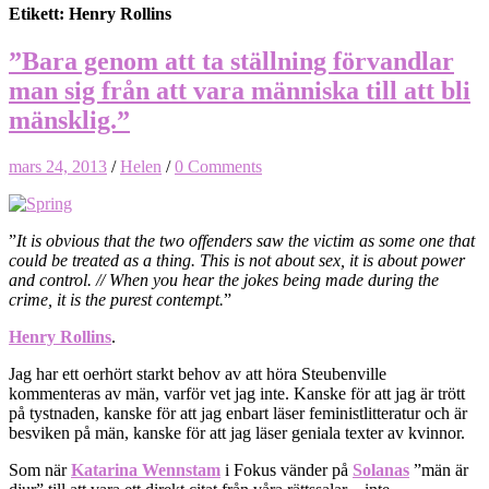
Etikett: Henry Rollins
”Bara genom att ta ställning förvandlar
man sig från att vara människa till att bli
mänsklig.”
mars 24, 2013
/
Helen
/
0 Comments
”
It is obvious that the two offenders saw the victim as some one that
could be treated as a thing. This is not about sex, it is about power
and control. // When you hear the jokes being made during the
crime, it is the purest contempt.
”
Henry Rollins
.
Jag har ett oerhört starkt behov av att höra Steubenville
kommenteras av män, varför vet jag inte. Kanske för att jag är trött
på tystnaden, kanske för att jag enbart läser feministlitteratur och är
besviken på män, kanske för att jag läser geniala texter av kvinnor.
Som när
Katarina Wennstam
i Fokus vänder på
Solanas
”män är