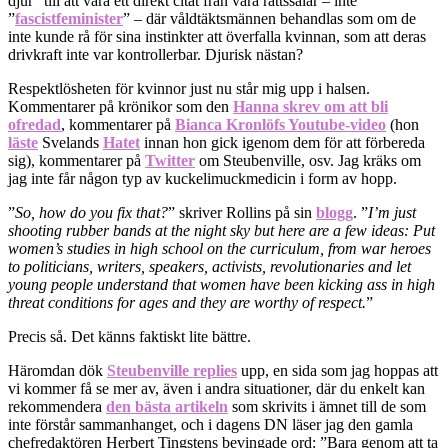
djur” till att vara ett direkt citat från våra rättssalar – inte
”
fascistfeminister
” – där våldtäktsmännen behandlas som om de
inte kunde rå för sina instinkter att överfalla kvinnan, som att deras
drivkraft inte var kontrollerbar. Djurisk nästan?
Respektlösheten för kvinnor just nu står mig upp i halsen.
Kommentarer på krönikor som den
Hanna skrev om att bli
ofredad
, kommentarer på
Bianca Kronlöfs Youtube-video
(hon
läste
Svelands
Hatet
innan hon gick igenom dem för att förbereda
sig), kommentarer på
Twitter
om Steubenville, osv. Jag kräks om
jag inte får någon typ av kuckelimuckmedicin i form av hopp.
”
So, how do you fix that?
” skriver Rollins på sin
blogg
. ”
I’m just
shooting rubber bands at the night sky but here are a few ideas: Put
women’s studies in high school on the curriculum, from war heroes
to politicians, writers, speakers, activists, revolutionaries and let
young people understand that women have been kicking ass in high
threat conditions for ages and they are worthy of respect.
”
Precis så. Det känns faktiskt lite bättre.
Häromdan dök
Steubenville replies
upp, en sida som jag hoppas att
vi kommer få se mer av, även i andra situationer, där du enkelt kan
rekommendera
den bästa artikeln
som skrivits i ämnet till de som
inte förstår sammanhanget, och i dagens DN läser jag den gamla
chefredaktören Herbert Tingstens bevingade ord: ”Bara genom att ta