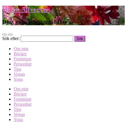
Helen Alfvegren
Djur, yoga och jämställdhet
Sök efter:
Om mig
Böcker
Feminism
Personligt
Tips
Vegan
Yoga
Om mig
Böcker
Feminism
Personligt
Tips
Vegan
Yoga