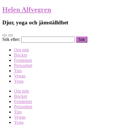
Helen Alfvegren
Djur, yoga och jämställdhet
Sök efter:
Om mig
Böcker
Feminism
Personligt
Tips
Vegan
Yoga
Om mig
Böcker
Feminism
Personligt
Tips
Vegan
Yoga