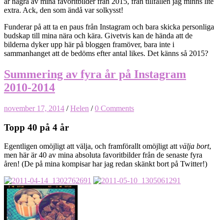
är några av mina favoritbilder från 2015, från tillfällen jag minns lite
extra. Ack, den som ändå var solkysst!
Funderar på att ta en paus från Instagram och bara skicka personliga
budskap till mina nära och kära. Givetvis kan de hända att de
bilderna dyker upp här på bloggen framöver, bara inte i
sammanhanget att de bedöms efter antal likes. Det känns så 2015?
Summering av fyra år på Instagram
2010-2014
november 17, 2014
/
Helen
/
0 Comments
Topp 40 på 4 år
Egentligen omöjligt att välja, och framförallt omöjligt att
välja bort
,
men här är 40 av mina absoluta favoritbilder från de senaste fyra
åren! (De på mina kompisar har jag redan skänkt bort på Twitter!)