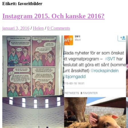
Etikett: favoritbilder
Instagram 2015. Och kanske 2016?
januari 3, 2016
/
Helen
/
0 Comments