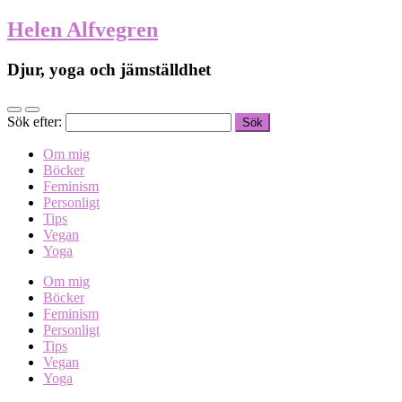
Helen Alfvegren
Djur, yoga och jämställdhet
Sök efter:
Om mig
Böcker
Feminism
Personligt
Tips
Vegan
Yoga
Om mig
Böcker
Feminism
Personligt
Tips
Vegan
Yoga