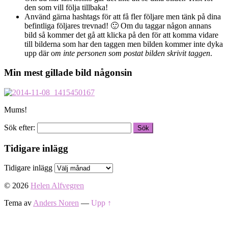
den som vill följa tillbaka!
Använd gärna hashtags för att få fler följare men tänk på dina
befintliga följares trevnad! 🙂 Om du taggar någon annans
bild så kommer det gå att klicka på den för att komma vidare
till bilderna som har den taggen men bilden kommer inte dyka
upp där o
m inte personen som postat bilden skrivit taggen
.
Min mest gillade bild någonsin
Mums!
Sök efter:
Tidigare inlägg
Tidigare inlägg
© 2026
Helen Alfvegren
Tema av
Anders Noren
—
Upp ↑