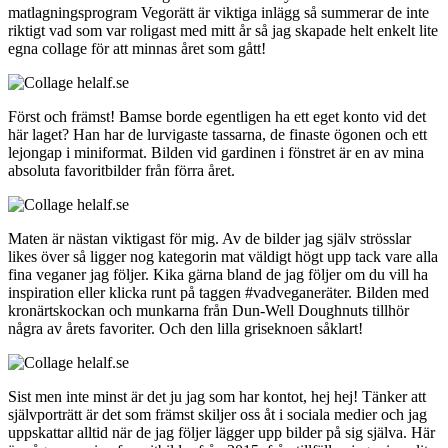
matlagningsprogram Vegorätt är viktiga inlägg så summerar de inte
riktigt vad som var roligast med mitt år så jag skapade helt enkelt lite
egna collage för att minnas året som gått!
Först och främst! Bamse borde egentligen ha ett eget konto vid det
här laget? Han har de lurvigaste tassarna, de finaste ögonen och ett
lejongap i miniformat. Bilden vid gardinen i fönstret är en av mina
absoluta favoritbilder från förra året.
Maten är nästan viktigast för mig. Av de bilder jag själv strösslar
likes över så ligger nog kategorin mat väldigt högt upp tack vare alla
fina veganer jag följer. Kika gärna bland de jag följer om du vill ha
inspiration eller klicka runt på taggen #vadveganeräter. Bilden med
kronärtskockan och munkarna från Dun-Well Doughnuts tillhör
några av årets favoriter. Och den lilla griseknoen såklart!
Sist men inte minst är det ju jag som har kontot, hej hej! Tänker att
självporträtt är det som främst skiljer oss åt i sociala medier och jag
uppskattar alltid när de jag följer lägger upp bilder på sig själva. Här