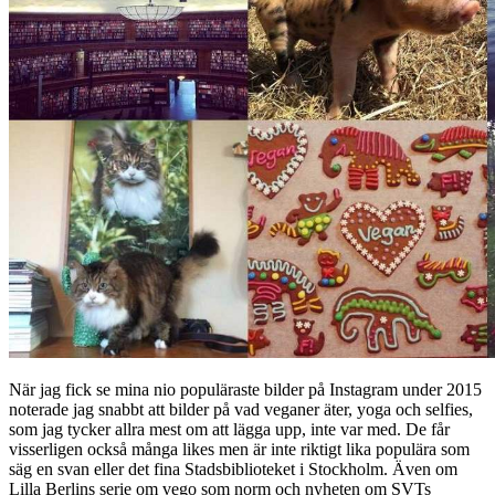
När jag fick se mina nio populäraste bilder på Instagram under 2015
noterade jag snabbt att bilder på vad veganer äter, yoga och selfies,
som jag tycker allra mest om att lägga upp, inte var med. De får
visserligen också många likes men är inte riktigt lika populära som
säg en svan eller det fina Stadsbiblioteket i Stockholm. Även om
Lilla Berlins serie om vego som norm och nyheten om SVTs