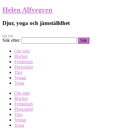
Helen Alfvegren
Djur, yoga och jämställdhet
Sök efter:
Om mig
Böcker
Feminism
Personligt
Tips
Vegan
Yoga
Om mig
Böcker
Feminism
Personligt
Tips
Vegan
Yoga