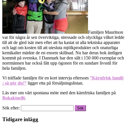
Familjen Mauritson
var för några år sen överviktiga, stressade och olyckliga vilket ledde
till att de gled isär men efter att ha kastat ut alla tekniska apparater
och lagt om kosten till att utesluta mjölkprodukter och onaturliga
kemikalier märkte de en enorm skillnad. Nu har deras bok äntligen
kommit på svenska. I Danmark har den sålt i 150 000 exemplar och
norrmännen har också fått upp ögonen för en sundare livsstil för
hela familjen.
Vi träffade familjen för en kort intervju eftersom
”Kärnfrisk familj
: så gör du!”
ligger etta på försäljningslistan.
Läs mer om vårt spontana möte med den kärnfriska familjen på
Bokaktuellt
.
Sök efter:
Tidigare inlägg