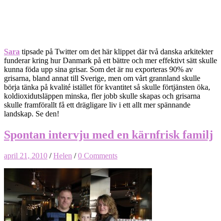
Sara
tipsade på Twitter om det här klippet där två danska arkitekter
funderar kring hur Danmark på ett bättre och mer effektivt sätt skulle
kunna föda upp sina grisar. Som det är nu exporteras 90% av
grisarna, bland annat till Sverige, men om vårt grannland skulle
börja tänka på kvalité istället för kvantitet så skulle förtjänsten öka,
koldioxidutsläppen minska, fler jobb skulle skapas och grisarna
skulle framförallt få ett drägligare liv i ett allt mer spännande
landskap. Se den!
Spontan intervju med en kärnfrisk familj
april 21, 2010
/
Helen
/
0 Comments