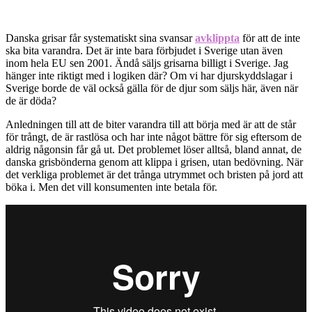
Danska grisar får systematiskt sina svansar
avklippta
för att de inte
ska bita varandra. Det är inte bara förbjudet i Sverige utan även
inom hela EU sen 2001. Ändå säljs grisarna billigt i Sverige. Jag
hänger inte riktigt med i logiken där? Om vi har djurskyddslagar i
Sverige borde de väl också gälla för de djur som säljs här, även när
de är döda?
Anledningen till att de biter varandra till att börja med är att de står
för trångt, de är rastlösa och har inte något bättre för sig eftersom de
aldrig någonsin får gå ut. Det problemet löser alltså, bland annat, de
danska grisbönderna genom att klippa i grisen, utan bedövning. När
det verkliga problemet är det trånga utrymmet och bristen på jord att
böka i. Men det vill konsumenten inte betala för.