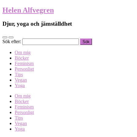
Helen Alfvegren
Djur, yoga och jämställdhet
Sök efter:
Om mig
Böcker
Feminism
Personligt
Tips
Vegan
Yoga
Om mig
Böcker
Feminism
Personligt
Tips
Vegan
Yoga