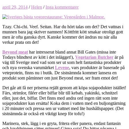
april 29, 2014
/
Helen
/
Inga kommentarer
Tzay. Chi-chi. Veef. Seitan. Har du hört talas om det? Det vattnas i
munnen bara jag skriver namnen! Köttfritt kött smakar otroligt gott
men är ofta ganska dyrt. Kanske kommer det ändras nu när alla
verkar prata om det!
Beyond meat
har intresserat bland annat Bill Gates (missa inte
Todays blindtest av kött i det inlägget!),
Vegetarian Butcher
är på
väg till Sverige med vad som ser ut som helt fantastiska produkter
och nya svenska varumärket
Levene
, vars produkter är baserade på
veteprotein, finns nu i butik. De sistnämnda kommer lansera en
produkt som påminner om just Beyond meat, ser fram emot det!
Det går att få ner priserna rejält genom att köpa sojapodukter istället!
Färs, strimlor, filéer eller biffar blir till kebab, yakiniki, schnitzel
eller, just det, biffar. Det finns med andra ord ingen rätt som inte
sojaprodukter kan ersätta! Koka dem i vatten med en buljongtärning
i 20 minuter och pressa sen ur vattnet med lite hushållspapper. (Det
sistnämnda är också ett viktigt knep för tofu!)
Marinera, stek, lägg i en gryta, fritera eller panera, endast fantasin
och kryddningen sätter gränser! Gärna soja! Du hittar påsarna i