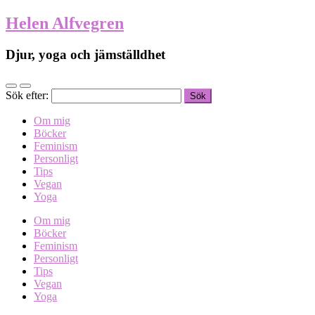
Helen Alfvegren
Djur, yoga och jämställdhet
Sök efter:
Om mig
Böcker
Feminism
Personligt
Tips
Vegan
Yoga
Om mig
Böcker
Feminism
Personligt
Tips
Vegan
Yoga