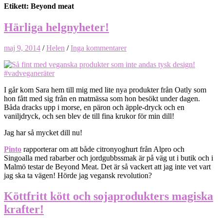
Etikett: Beyond meat
Härliga helgnyheter!
maj 9, 2014
/
Helen
/
Inga kommentarer
I går kom Sara hem till mig med lite nya produkter från Oatly som
hon fått med sig från en matmässa som hon besökt under dagen.
Båda dracks upp i morse, en päron och äpple-dryck och en
vaniljdryck, och sen blev de till fina krukor för min dill!
Jag har så mycket dill nu!
Pinto
rapporterar om att både citronyoghurt från Alpro och
Singoalla med rabarber och jordgubbssmak är på väg ut i butik och i
Malmö testar de Beyond Meat. Det är så vackert att jag inte vet vart
jag ska ta vägen! Hörde jag vegansk revolution?
Köttfritt kött och sojaprodukters magiska
krafter!