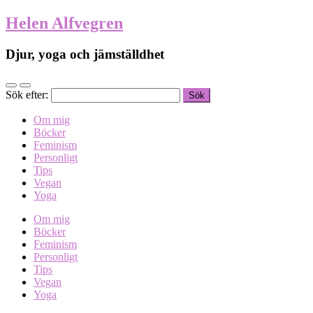
Helen Alfvegren
Djur, yoga och jämställdhet
Sök efter:
Om mig
Böcker
Feminism
Personligt
Tips
Vegan
Yoga
Om mig
Böcker
Feminism
Personligt
Tips
Vegan
Yoga