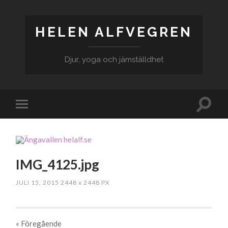
HELEN ALFVEGREN
Djur, yoga och jämställdhet
IMG_4125.jpg
JULI 15, 2015
2448
x
2448 PX
« Föregående