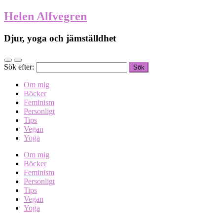
Helen Alfvegren
Djur, yoga och jämställdhet
Sök efter:
Om mig
Böcker
Feminism
Personligt
Tips
Vegan
Yoga
Om mig
Böcker
Feminism
Personligt
Tips
Vegan
Yoga