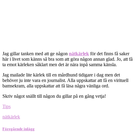
Jag gillar tanken med att ge någon
nätkärlek
för det finns få saker
här i livet som känns så bra som att göra någon annan glad. Jo, att få
ta emot kärleken såklart men det är nära inpå samma känsla.
Jag mailade lite kärlek till en mårdhund tidigare i dag men det
behöver ju inte vara en journalist. Alla uppskattar att få en virituell
bamsekram, alla uppskattar att få läsa några vänliga ord.
Skriv något snällt till någon du gillar på en gång vetja!
Tips
nätkärlek
Föregående inlägg