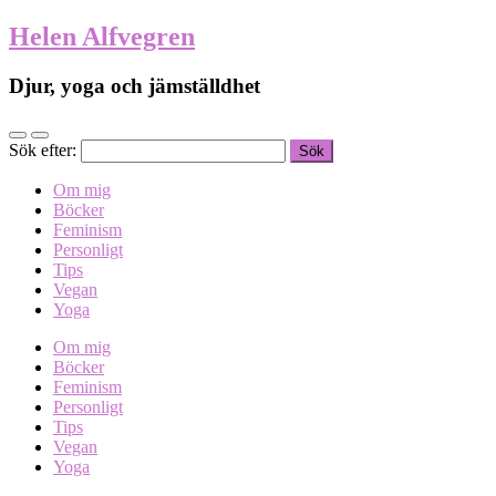
Helen Alfvegren
Djur, yoga och jämställdhet
Sök efter:
Om mig
Böcker
Feminism
Personligt
Tips
Vegan
Yoga
Om mig
Böcker
Feminism
Personligt
Tips
Vegan
Yoga