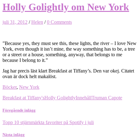
Holly Golightly om New York
juli 31, 2012
/
Helen
/
0 Comments
”Because yes, they must see this, these lights, the river – I love New
York, even though it isn’t mine, the way something has to be, a tree
or a street or a house, something, anyway, that belongs to me
because I belong to it.”
Jag har precis läst klart Breakfast at Tiffany’s. Den var okej. Citatet
ovan är dock helt makalöst.
Böcker
,
New York
Breakfast at Tiffany's
Holly Golightly
Innehåll
Truman Capote
Föregående inlägg
Topp 10 stjärnmärkta favoriter på Spotify i juli
Nästa inlägg