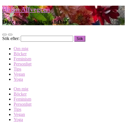
Helen Alfvegren
Djur, yoga och jämställdhet
Sök efter:
Om mig
Böcker
Feminism
Personligt
Tips
Vegan
Yoga
Om mig
Böcker
Feminism
Personligt
Tips
Vegan
Yoga