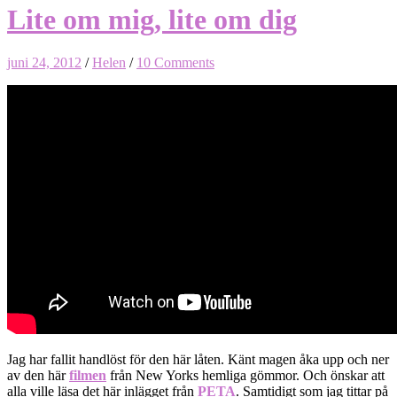
Lite om mig, lite om dig
juni 24, 2012
/
Helen
/
10 Comments
Jag har fallit handlöst för den här låten. Känt magen åka upp och ner
av den här
filmen
från New Yorks hemliga gömmor. Och önskar att
alla ville läsa det här inlägget från
PETA
. Samtidigt som jag tittar på