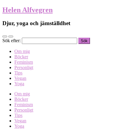
Helen Alfvegren
Djur, yoga och jämställdhet
Sök efter:
Om mig
Böcker
Feminism
Personligt
Tips
Vegan
Yoga
Om mig
Böcker
Feminism
Personligt
Tips
Vegan
Yoga