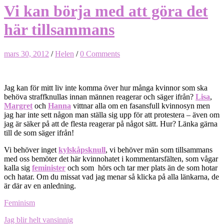
Vi kan börja med att göra det
här tillsammans
mars 30, 2012
/
Helen
/
0 Comments
Jag kan för mitt liv inte komma över hur många kvinnor som ska
behöva straffknullas innan männen reagerar och säger ifrån?
Lisa
,
Margret
och
Hanna
vittnar alla om en fasansfull kvinnosyn men
jag har inte sett någon man ställa sig upp för att protestera – även om
jag är säker på att de flesta reagerar på något sätt. Hur? Länka gärna
till de som säger ifrån!
Vi behöver inget
kylskåpsknull
, vi behöver män som tillsammans
med oss bemöter det här kvinnohatet i kommentarsfälten, som vågar
kalla sig
feminister
och som hörs och tar mer plats än de som hotar
och hatar. Om du missat vad jag menar så klicka på alla länkarna, de
är där av en anledning.
Feminism
Jag blir helt vansinnig