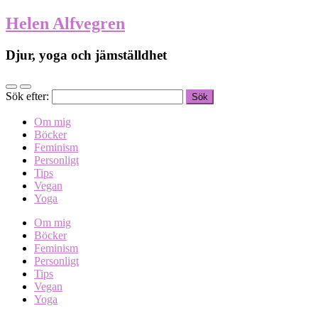
Helen Alfvegren
Djur, yoga och jämställdhet
Sök efter:
Om mig
Böcker
Feminism
Personligt
Tips
Vegan
Yoga
Om mig
Böcker
Feminism
Personligt
Tips
Vegan
Yoga