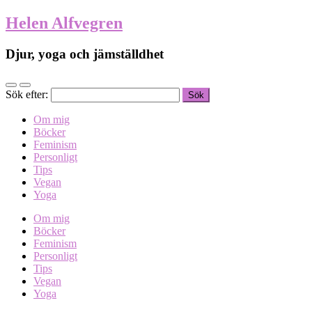
Helen Alfvegren
Djur, yoga och jämställdhet
Sök efter:
Om mig
Böcker
Feminism
Personligt
Tips
Vegan
Yoga
Om mig
Böcker
Feminism
Personligt
Tips
Vegan
Yoga