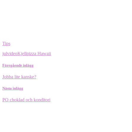
Tips
julvideo
Kjell
pizza Hawaii
Föregående inlägg
Jobba lite kanske?
Nästa inlägg
PO choklad och konditori