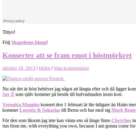
Titiyo!
Följ
Skapelsens blogg
!
Konserter att se fram emot i höstmörkret
oktober 10, 2013
/
Helen
/
Inga kommentarer
Nu när det är höst behöver jag något att längta efter och då ligger konse
Jay Z
som själv kommer på besök till hufvudstaden inom kort.
Veronica Maggios
konsert den 1 februari är lite tidigare än Haim men
kommer
Lorentz & Sakarias
till Berns och har med sig
Mack Beats
För den som liksom jag inte kan vänta ens så länge finns
Chvrches
in
run from me, with everything you own, because I am gonna come for y