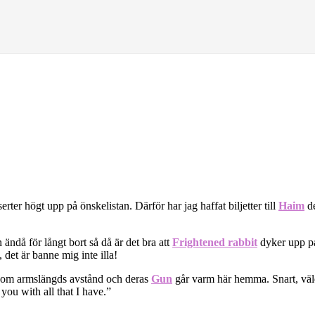
rter högt upp på önskelistan. Därför har jag haffat biljetter till
Haim
de
 ändå för långt bort så då är det bra att
Frightened rabbit
dyker upp p
, det är banne mig inte illa!
om armslängds avstånd och deras
Gun
går varm här hemma. Snart, väldi
ou with all that I have.”