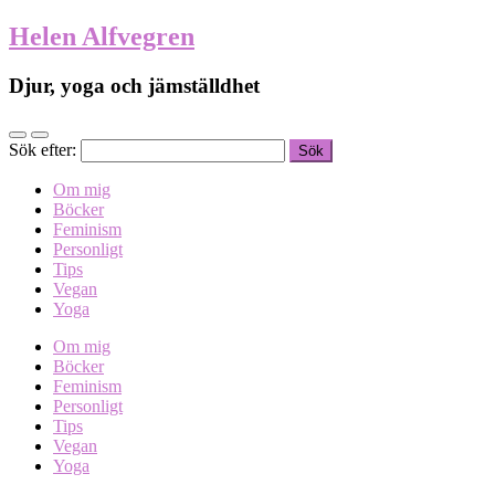
Helen Alfvegren
Djur, yoga och jämställdhet
Sök efter:
Om mig
Böcker
Feminism
Personligt
Tips
Vegan
Yoga
Om mig
Böcker
Feminism
Personligt
Tips
Vegan
Yoga