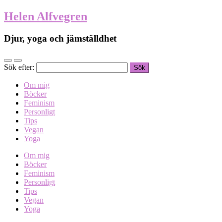
Helen Alfvegren
Djur, yoga och jämställdhet
Sök efter:
Om mig
Böcker
Feminism
Personligt
Tips
Vegan
Yoga
Om mig
Böcker
Feminism
Personligt
Tips
Vegan
Yoga