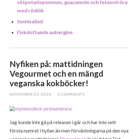
sötpotatispommes, guacamole och fetaoströra
med rödlök
Sushisallad
Fiskdoftande aubergine
Nyfiken på: mattidningen
Vegourmet och en mängd
veganska kokböcker!
NOVEMBER 24, 2014
/
0 COMMENTS
Jag kunde inte gå på releasen i går och har inte sett
första numret i hyllan än men förväntningarna på den nya
veganska mattidningen
Vegourmet
är skyhöga! Det