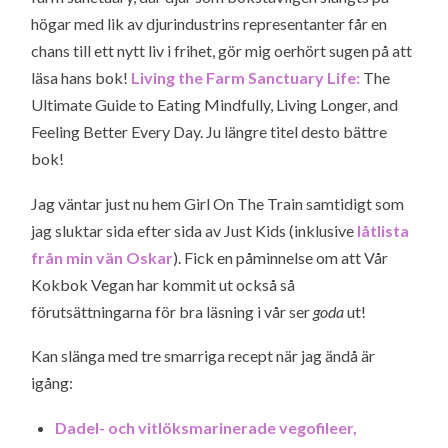
högar med lik av djurindustrins representanter får en
chans till ett nytt liv i frihet, gör mig oerhört sugen på att
läsa hans bok!
Living the Farm Sanctuary Life:
The
Ultimate Guide to Eating Mindfully, Living Longer, and
Feeling Better Every Day. Ju längre titel desto bättre
bok!
Jag väntar just nu hem Girl On The Train samtidigt som
jag sluktar sida efter sida av Just Kids (inklusive
låtlista
från min vän Oskar
). Fick en påminnelse om att Vår
Kokbok Vegan har kommit ut också så
förutsättningarna för bra läsning i vår ser
goda
ut!
Kan slänga med tre smarriga recept när jag ändå är
igång:
Dadel- och vitlöksmarinerade vegofileer,