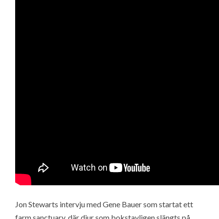
Jon Stewarts intervju med Gene Bauer som startat ett
farm sanctuary, där djur som bokstavligen slängts på